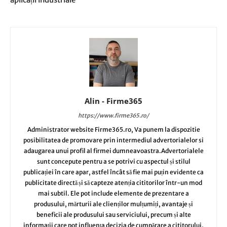
Alin - Firme365
https://www.firme365.ro/
Administrator website Firme365.ro, Va punem la dispozitie
posibilitatea de promovare prin intermediul advertorialelor si
adaugarea unui profil al firmei dumneavoastra.Advertorialele
sunt concepute pentru a se potrivi cu aspectul și stilul
publicației în care apar, astfel încât să fie mai puțin evidente ca
publicitate directă și să capteze atenția cititorilor într-un mod
mai subtil. Ele pot include elemente de prezentare a
produsului, mărturii ale clienților mulțumiți, avantaje și
beneficii ale produsului sau serviciului, precum și alte
informații care pot influența decizia de cumpărare a cititorului.