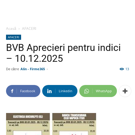
Acasă
AFACERI
AFACERI
BVB Aprecieri pentru indici
– 10.12.2025
De către
Alin - Firme365
-
13
Facebook
Linkedin
WhatsApp