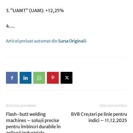
3. ”UAMT” (UAM): +12,25%
4….
Articol preluat automat din
Sursa Originală
Articolul precedent
Articolul următor
Flash-butt welding
BVB Creşteri pe linie pentru
machines – soluții precise
indici – 11.12.2025
pentru îmbinări durabile în
aplicații industriale