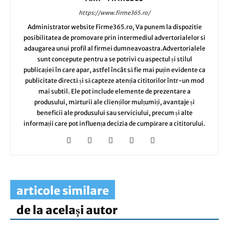
https://www.firme365.ro/
Administrator website Firme365.ro, Va punem la dispozitie
posibilitatea de promovare prin intermediul advertorialelor si
adaugarea unui profil al firmei dumneavoastra.Advertorialele
sunt concepute pentru a se potrivi cu aspectul și stilul
publicației în care apar, astfel încât să fie mai puțin evidente ca
publicitate directă și să capteze atenția cititorilor într-un mod
mai subtil. Ele pot include elemente de prezentare a
produsului, mărturii ale clienților mulțumiți, avantaje și
beneficii ale produsului sau serviciului, precum și alte
informații care pot influența decizia de cumpărare a cititorului.
articole similare
de la același autor