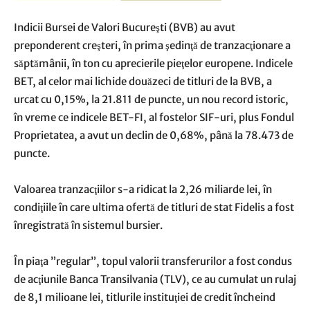
Indicii Bursei de Valori Bucureşti (BVB) au avut
preponderent creşteri, în prima şedinţă de tranzacţionare a
săptămânii, în ton cu aprecierile pieţelor europene. Indicele
BET, al celor mai lichide douăzeci de titluri de la BVB, a
urcat cu 0,15%, la 21.811 de puncte, un nou record istoric,
în vreme ce indicele BET-FI, al fostelor SIF-uri, plus Fondul
Proprietatea, a avut un declin de 0,68%, până la 78.473 de
puncte.
Valoarea tranzacţiilor s-a ridicat la 2,26 miliarde lei, în
condiţiile în care ultima ofertă de titluri de stat Fidelis a fost
înregistrată în sistemul bursier.
În piaţa ”regular”, topul valorii transferurilor a fost condus
de acţiunile Banca Transilvania (TLV), ce au cumulat un rulaj
de 8,1 milioane lei, titlurile instituţiei de credit încheind