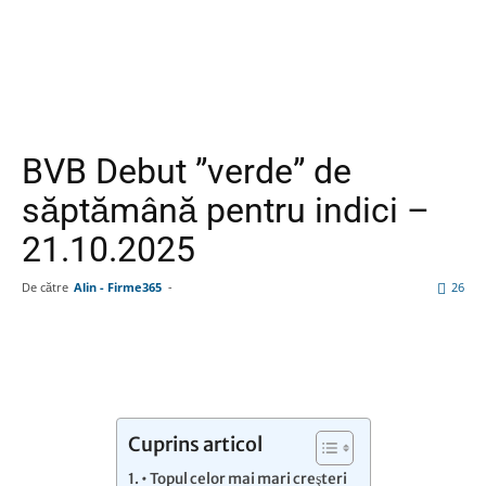
BVB Debut ”verde” de
săptămână pentru indici –
21.10.2025
De către
Alin - Firme365
-
26
Facebook
Linkedin
WhatsApp
Pin
Cuprins articol
• Topul celor mai mari creşteri