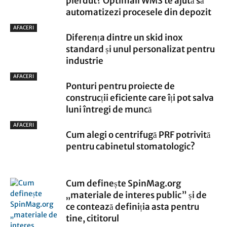
pierdut? Optimall WMS te ajută să
automatizezi procesele din depozit
AFACERI
Diferența dintre un skid inox
standard și unul personalizat pentru
industrie
AFACERI
Ponturi pentru proiecte de
construcții eficiente care îți pot salva
luni întregi de muncă
AFACERI
Cum alegi o centrifugă PRF potrivită
pentru cabinetul stomatologic?
Cum definește SpinMag.org
„materiale de interes public” și de
ce contează definiția asta pentru
tine, cititorul