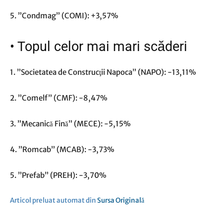
5. ”Condmag” (COMI): +3,57%
•
Topul celor mai mari scăderi
1. ”Societatea de Construcţii Napoca” (NAPO): -13,11%
2. ”Comelf” (CMF): -8,47%
3. ”Mecanică Fină” (MECE): -5,15%
4. ”Romcab” (MCAB): -3,73%
5. ”Prefab” (PREH): -3,70%
Articol preluat automat din
Sursa Originală