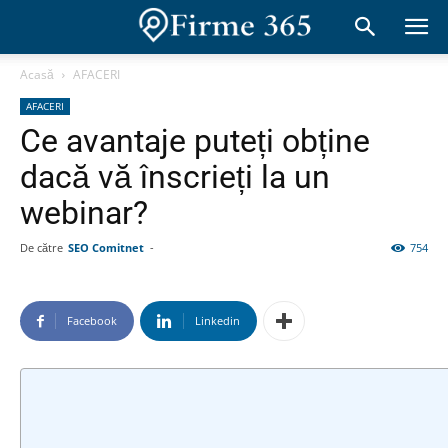
Acasă
AFACERI
AFACERI
Ce avantaje puteți obține
dacă vă înscrieți la un
webinar?
De către
SEO Comitnet
-
754
Facebook
Linkedin