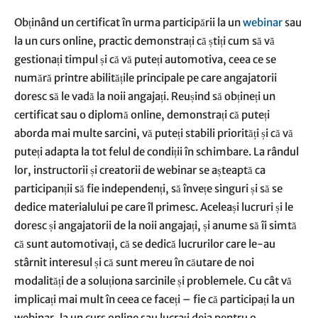
Obținând un certificat în urma participării la un
webinar
sau
la un curs online, practic demonstrați că știți cum să vă
gestionați timpul și că vă puteți automotiva, ceea ce se
numără printre abilitățile principale pe care angajatorii
doresc să le vadă la noii angajați. Reușind să obțineți un
certificat sau o diplomă online, demonstrați că puteți
aborda mai multe sarcini, vă puteți stabili priorități și că vă
puteți adapta la tot felul de condiții în schimbare. La rândul
lor, instructorii și creatorii de webinar se așteaptă ca
participanții să fie independenți, să învețe singuri și să se
dedice materialului pe care îl primesc. Aceleași lucruri și le
doresc și angajatorii de la noii angajați, și anume să îi simtă
că sunt automotivați, că se dedică lucrurilor care le-au
stârnit interesul și că sunt mereu în căutare de noi
modalități de a soluționa sarcinile și problemele. Cu cât vă
implicați mai mult în ceea ce faceți – fie că participați la un
webinar, la un curs online sau lucrați deja pentru o