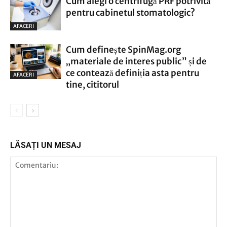
Cum alegi o centrifugă PRF potrivită
pentru cabinetul stomatologic?
AFACERI
Cum definește SpinMag.org
„materiale de interes public” și de
ce contează definiția asta pentru
AFACERI
tine, cititorul
LĂSAȚI UN MESAJ