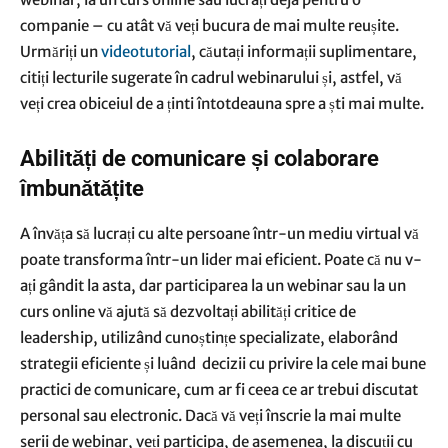
companie – cu atât vă veți bucura de mai multe reușite.
Urmăriți un
videotutorial
, căutați informații suplimentare,
citiți lecturile sugerate în cadrul webinarului și, astfel, vă
veți crea obiceiul de a ținti întotdeauna spre a ști mai multe.
Abilități de comunicare și colaborare
îmbunătățite
A învăța să lucrați cu alte persoane într-un mediu virtual vă
poate transforma într-un lider mai eficient. Poate că nu v-
ați gândit la asta, dar participarea la un webinar sau la un
curs online vă ajută să dezvoltați abilități critice de
leadership, utilizând cunoștințe specializate, elaborând
strategii eficiente și luând decizii cu privire la cele mai bune
practici de comunicare, cum ar fi ceea ce ar trebui discutat
personal sau electronic. Dacă vă veți înscrie la mai multe
serii de webinar, veți participa, de asemenea, la discuții cu