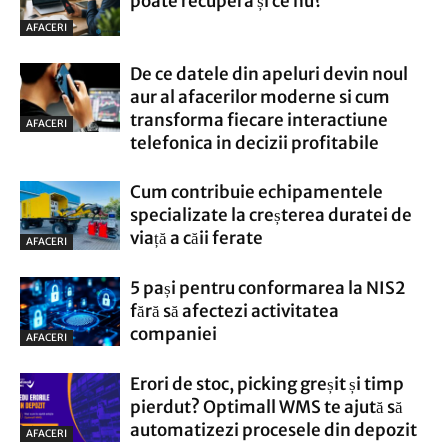
poate recupera și ce nu?
AFACERI
De ce datele din apeluri devin noul
aur al afacerilor moderne si cum
transforma fiecare interactiune
AFACERI
telefonica in decizii profitabile
Cum contribuie echipamentele
specializate la creșterea duratei de
viață a căii ferate
AFACERI
5 pași pentru conformarea la NIS2
fără să afectezi activitatea
companiei
AFACERI
Erori de stoc, picking greșit și timp
pierdut? Optimall WMS te ajută să
automatizezi procesele din depozit
AFACERI