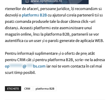
rtenerilor de afaceri, persoane juridice, îți recomandăm să
dezvolți o
platformă B2B
cu ajutorul căreia partenerii tăi să
poată comanda produsele tale la doar câteva click-uri
distanță. Această platformă este asemănătoare unui
magazin online, însă la platforma B2B, partenerii se vor
autentifica cu un user și o parolă generate de aplicația WEB.
Pentru informații suplimentare și o ofertă de preț atât
pentru CRM cât și pentru platforma B2B, scrie-ne la adresa
op
******
@
***
bs.com
iar noi te vom contacta în cel mai
scurt timp posibil.
ETICHETE
CRM
platforma B2B