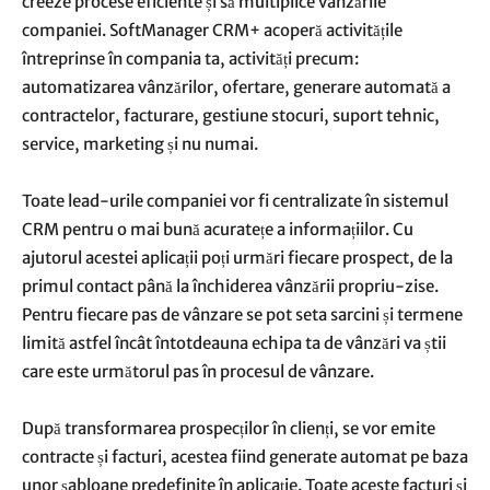
creeze procese eficiente și să multiplice vânzările
companiei. SoftManager CRM+ acoperă activitățile
întreprinse în compania ta, activități precum:
automatizarea vânzărilor, ofertare, generare automată a
contractelor, facturare, gestiune stocuri, suport tehnic,
service, marketing și nu numai.
Toate lead-urile companiei vor fi centralizate în sistemul
CRM pentru o mai bună acuratețe a informațiilor. Cu
ajutorul acestei aplicații poți urmări fiecare prospect, de la
primul contact până la închiderea vânzării propriu-zise.
Pentru fiecare pas de vânzare se pot seta sarcini și termene
limită astfel încât întotdeauna echipa ta de vânzări va știi
care este următorul pas în procesul de vânzare.
După transformarea prospecților în clienți, se vor emite
contracte și facturi, acestea fiind generate automat pe baza
unor șabloane predefinite în aplicație. Toate aceste facturi și