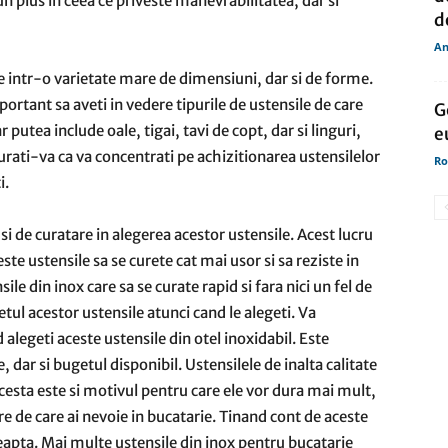
 plus in ceea ce priveste manevrabilitatea, dar si
d
An
le intr-o varietate mare de dimensiuni, dar si de forme.
mportant sa aveti in vedere tipurile de ustensile de care
G
 putea include oale, tigai, tavi de copt, dar si linguri,
e
urati-va ca va concentrati pe achizitionarea ustensilelor
Ro
i.
si de curatare in alegerea acestor ustensile. Acest lucru
ste ustensile sa se curete cat mai usor si sa reziste in
e din inox care sa se curate rapid si fara nici un fel de
ul acestor ustensile atunci cand le alegeti. Va
alegeti aceste ustensile din otel inoxidabil. Este
, dar si bugetul disponibil. Ustensilele de inalta calitate
esta este si motivul pentru care ele vor dura mai mult,
re de care ai nevoie in bucatarie. Tinand cont de aceste
eleapta. Mai multe ustensile din inox pentru bucatarie