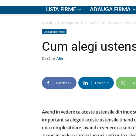
LISTA FIRME
ADAUGA FIRMA
Acasă
Uncategorized
Cum alegi ustensilele din in
Uncategorized
Cum alegi ustensi
De către
Alin
-
Facebook
Linkedin
W
Avand in vedere ca aceste ustensile din inox s
important sa alegeti aceste ustensile tinand c
una complesitoare, avand in vedere ca sunt e
avand in vedere cateva lucruri, veti putea al