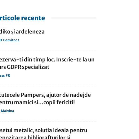
rticole recente
ldiko și ardeleneza
O Comitnet
ezerva-ti din timp loc. Inscrie-te la un
urs GDPR specializat
ess PR
cutecele Pampers, ajutor de nadejde
entru mamici si…copii fericiti!
 Malvina
isetul metalic, solutia ideala pentru
epozitarea bibliorafturilor si