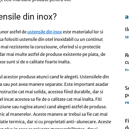
nsile din inox?
a
de
I
 unor astfel de
ustensile din inox
este materialul lor si
SE
 folositi ustensile din otel inoxidabil cu un continut
 mai rezistente la corozioune, oferind si o protectie
dar mai multe astfel de produse existente pe piata, de
R
presa
c
e sunt si de o calitate foarte inalta.
Pr
l acestor produse atunci cand le alegeti. Ustensilele din
ata sau pot avea manere separate. Este important asadar
S
nstructie cat mai solida, acestea fiind durabile, dar si
p
l incat acestea sa fie de o calitate cat mai inalta. Fiti
PR
oroziune sau rugina atunci cand alegeti astfel de produse.
ic al manerelor. Aceste manere ar trebui sa fie cat mai
F
latie termica, dar si cu proprietati anti-alunecare. Aceste
d