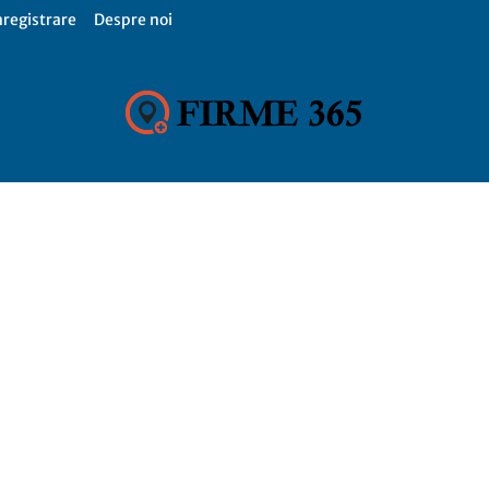
nregistrare
Despre noi
Firme
365,
Catalog