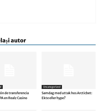
elași autor
d
Uncategorized
ón de transferencia
Samdag med uttak hos Arcticbet:
PA en Realz Casino
Ekte eller hype?