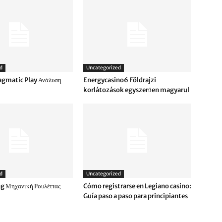
d
Uncategorized
agmatic Play Ανάλυση
Energycasino6 Földrajzi
korlátozások egyszerűen magyarul
d
Uncategorized
g Μηχανική Ρουλέττας
Cómo registrarse en Legiano casino:
Guía paso a paso para principiantes