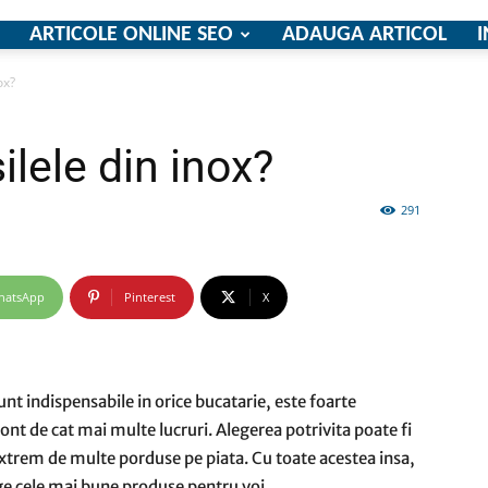
ARTICOLE ONLINE SEO
ADAUGA ARTICOL
I
ox?
firme
lele din inox?
291
si
hatsApp
Pinterest
X
unt indispensabile in orice bucatarie, este foarte
comunicate
ont de cat mai multe lucruri. Alegerea potrivita poate fi
xtrem de multe porduse pe piata. Cu toate acestea insa,
ege cele mai bune produse pentru voi.