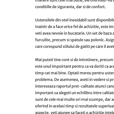
manere sunt cele mai bune, ele oferindu-va un
conditiile de siguranta, dar si de confort.
Ustensilele din otel inoxidabil sunt disponibi
Inaintr de a face orice fel de achizitie, este i
veti avea nevoie in bucatarie. Un set de baza ar
furculite, precum si spatule sau polonic. Asig
care corespund stilului de gatiti pe care il avet
Mai puteti tine cont si de intretinere, precum 
este unul impoirtant pentru ca va doriti ca ace
timp cat mai bine. Optati mereu pentru ustensil
problema. De asemenea, aveti in vedere si pret
intereseaza raportul pret-calitate atunci cand 
important sa alegeti un echilibru intre calitate
sunt de cele mai multe ori mai scumpe, dar ac
oferind in acelasi timp si rezultatele superioa
aspecte, veti ajunge sa faceti o achizitie int