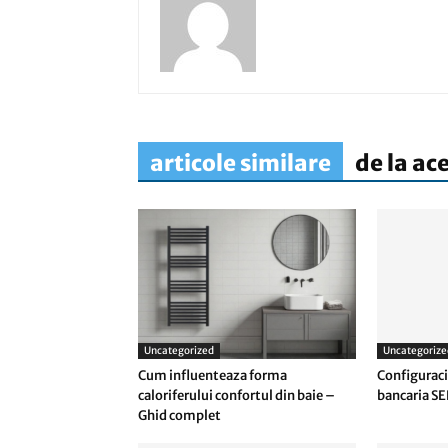
articole similare
de la ac
Uncategorized
Uncategorize
Cum influenteaza forma
Configuraci
caloriferului confortul din baie –
bancaria SE
Ghid complet