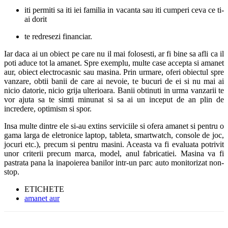
iti permiti sa iti iei familia in vacanta sau iti cumperi ceva ce ti-
ai dorit
te redresezi financiar.
Iar daca ai un obiect pe care nu il mai folosesti, ar fi bine sa afli ca il
poti aduce tot la amanet. Spre exemplu, multe case accepta si amanet
aur, obiect electrocasnic sau masina. Prin urmare, oferi obiectul spre
vanzare, obtii banii de care ai nevoie, te bucuri de ei si nu mai ai
nicio datorie, nicio grija ulterioara. Banii obtinuti in urma vanzarii te
vor ajuta sa te simti minunat si sa ai un inceput de an plin de
incredere, optimism si spor.
Insa multe dintre ele si-au extins serviciile si ofera amanet si pentru o
gama larga de eletronice laptop, tableta, smartwatch, console de joc,
jocuri etc.), precum si pentru masini. Aceasta va fi evaluata potrivit
unor criterii precum marca, model, anul fabricatiei. Masina va fi
pastrata pana la inapoierea banilor intr-un parc auto monitorizat non-
stop.
ETICHETE
amanet aur