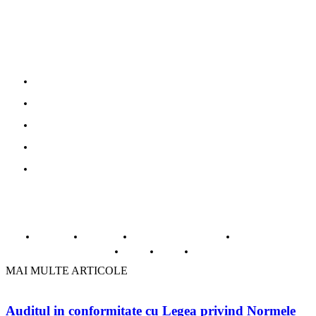
Parteneri
Povesti adevarate
Oferte turism
Mobila la comanda Bucuresti
Web Design profesional
Gazduire web
© Copyright -ADAD Design SRL
Despre noi
Inregistrare
Informatii despre Firme365
Termeni si conditii
Cookie
ANPC
Contact
MAI MULTE ARTICOLE
Auditul in conformitate cu Legea privind Normele