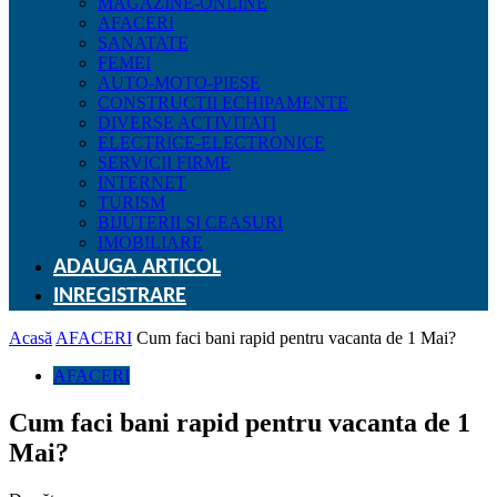
MAGAZINE-ONLINE
AFACERI
SANATATE
FEMEI
AUTO-MOTO-PIESE
CONSTRUCTII ECHIPAMENTE
DIVERSE ACTIVITATI
ELECTRICE-ELECTRONICE
SERVICII FIRME
INTERNET
TURISM
BIJUTERII SI CEASURI
IMOBILIARE
ADAUGA ARTICOL
INREGISTRARE
Acasă
AFACERI
Cum faci bani rapid pentru vacanta de 1 Mai?
AFACERI
Cum faci bani rapid pentru vacanta de 1
Mai?