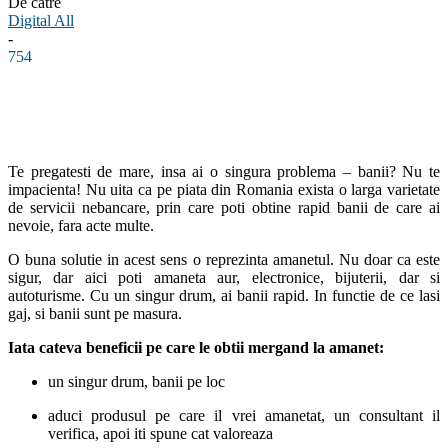
De către
Digital All
-
754
Facebook
Linkedin
WhatsApp
Pinterest
Te pregatesti de mare, insa ai o singura problema – banii? Nu te
impacienta! Nu uita ca pe piata din Romania exista o larga varietate
de servicii nebancare, prin care poti obtine rapid banii de care ai
nevoie, fara acte multe.
O buna solutie in acest sens o reprezinta amanetul. Nu doar ca este
sigur, dar aici poti amaneta aur, electronice, bijuterii, dar si
autoturisme. Cu un singur drum, ai banii rapid. In functie de ce lasi
gaj, si banii sunt pe masura.
Iata cateva beneficii pe care le obtii mergand la amanet:
un singur drum, banii pe loc
aduci produsul pe care il vrei amanetat, un consultant il
verifica, apoi iti spune cat valoreaza