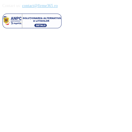
Contact us:
contact@firme365.ro
Cele mai citite
Parfumurile aftermarket sau cum să cheltuiești mai puțin pentru esențele
preferate
Importanta unei alimentatii echilibrate in mentinerea starii de sanatate
Pantofii barbatesti din lac – o alegere rafinata