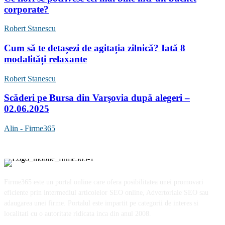
corporate?
Robert Stanescu
Cum să te detașezi de agitația zilnică? Iată 8
modalități relaxante
Robert Stanescu
Scăderi pe Bursa din Varşovia după alegeri –
02.06.2025
Alin - Firme365
Firme365 este un portal online care ofera posibilitatea unei promovari
eficiente prin intermediul articolelor SEO online, Advertoriale SEO sau
adaugarea unei firme. Portalul este impartit pe categorii de interes si
localitati cu o autoritate ridicata inca din anul 2008.