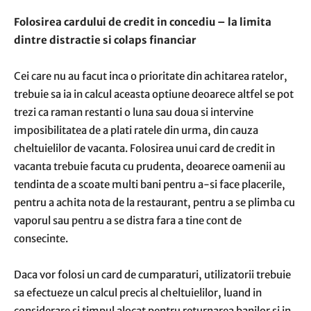
Folosirea cardului de credit in concediu – la limita
dintre distractie si colaps financiar
Cei care nu au facut inca o prioritate din achitarea ratelor,
trebuie sa ia in calcul aceasta optiune deoarece altfel se pot
trezi ca raman restanti o luna sau doua si intervine
imposibilitatea de a plati ratele din urma, din cauza
cheltuielilor de vacanta. Folosirea unui card de credit in
vacanta trebuie facuta cu prudenta, deoarece oamenii au
tendinta de a scoate multi bani pentru a-si face placerile,
pentru a achita nota de la restaurant, pentru a se plimba cu
vaporul sau pentru a se distra fara a tine cont de
consecinte.
Daca vor folosi un card de cumparaturi, utilizatorii trebuie
sa efectueze un calcul precis al cheltuielilor, luand in
considerare si timpul alocat pentru returnarea banilor si in