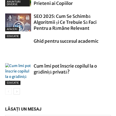
ANUNTURI
Prieteni ai Copiilor
DIVERSE
SEO 2025: Cum Se Schimbă
Algoritmii și Ce Trebuie Să Faci
Pentru a Rămâne Relevant
AFACERI
EDUCATIE
Ghid pentru succesul academic
Cum îmi pot înscrie copilul la o
grădiniță privată?
EDUCATIE
LĂSAȚI UN MESAJ