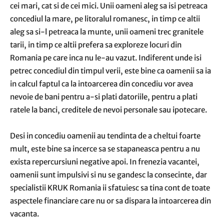
cei mari, cat si de cei mici. Unii oameni aleg sa isi petreaca
concediul la mare, pe litoralul romanesc, in timp ce altii
aleg sa si-l petreaca la munte, unii oameni trec granitele
tarii, in timp ce altii prefera sa exploreze locuri din
Romania pe care inca nu le-au vazut. Indiferent unde isi
petrec concediul din timpul verii, este bine ca oamenii sa ia
in calcul faptul ca la intoarcerea din concediu vor avea
nevoie de bani pentru a-si plati datoriile, pentru a plati
ratele la banci, creditele de nevoi personale sau ipotecare.
Desi in concediu oamenii au tendinta de a cheltui foarte
mult, este bine sa incerce sa se stapaneasca pentru a nu
exista repercursiuni negative apoi. In frenezia vacantei,
oamenii sunt impulsivi si nu se gandesc la consecinte, dar
specialistii KRUK Romania ii sfatuiesc sa tina cont de toate
aspectele financiare care nu or sa dispara la intoarcerea din
vacanta.