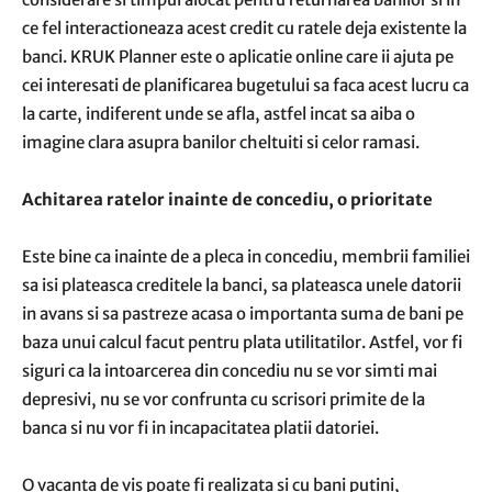
ce fel interactioneaza acest credit cu ratele deja existente la
banci. KRUK Planner este o aplicatie online care ii ajuta pe
cei interesati de planificarea bugetului sa faca acest lucru ca
la carte, indiferent unde se afla, astfel incat sa aiba o
imagine clara asupra banilor cheltuiti si celor ramasi.
Achitarea ratelor inainte de concediu, o prioritate
Este bine ca inainte de a pleca in concediu, membrii familiei
sa isi plateasca creditele la banci, sa plateasca unele datorii
in avans si sa pastreze acasa o importanta suma de bani pe
baza unui calcul facut pentru plata utilitatilor. Astfel, vor fi
siguri ca la intoarcerea din concediu nu se vor simti mai
depresivi, nu se vor confrunta cu scrisori primite de la
banca si nu vor fi in incapacitatea platii datoriei.
O vacanta de vis poate fi realizata si cu bani putini,