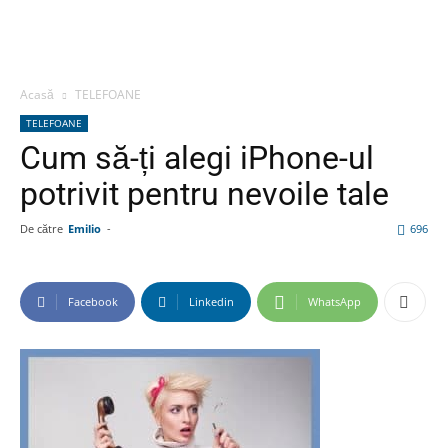
Acasă
TELEFOANE
TELEFOANE
Cum să-ți alegi iPhone-ul
potrivit pentru nevoile tale
De către
Emilio
-
696
Facebook
Linkedin
WhatsApp