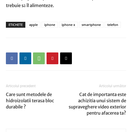
trebuie să îl alimenteze.
ETICHETE
apple
iphone
iphone x
smartphone
telefon
Articolul precedent
Articolul următor
Care sunt metodele de
Cat de importanta este
hidroizolatii terasa bloc
achizitia unui sistem de
durabile ?
supraveghere video exterior
pentru afacerea ta?