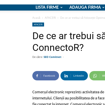
LISTA FIRME
ADAUGA FIRMA
Acasă
AFACERI
De ce ar trebui să folosești Optim
AFACERI
De ce ar trebui s
ConnectoR?
De către
SEO Comitnet
-
Facebook
Linkedin
W
Comerțul electronic reprezintă activitatea de
internetului. Clienții au posibilitatea de a fac
fie conectat la internet. Comerțul electronic s