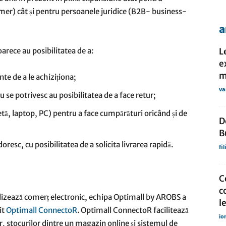
er) cât și pentru persoanele juridice (B2B- business-
a
de
rece au posibilitatea de a:
L
e
m
nte de a le achiziționa;
va
 se potrivesc au posibilitatea de a face retur;
presa
etă, laptop, PC) pentru a face cumpărături oricând și de
D
B
oresc, cu posibilitatea de a solicita livrarea rapidă.
fi
C
c
alizează comerț electronic, echipa Optimall by AROBS a
l
it
Optimall ConnectoR
. Optimall ConnectoR facilitează
io
or, stocurilor dintre un magazin online și sistemul de