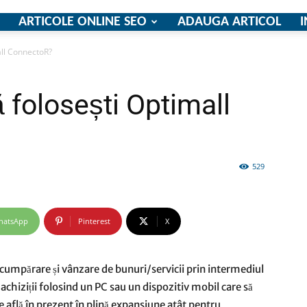
ARTICOLE ONLINE SEO
ADAUGA ARTICOL
I
all ConnectoR?
firme
ă folosești Optimall
529
si
hatsApp
Pinterest
X
comunicate
 cumpărare și vânzare de bunuri/servicii prin intermediul
e achiziții folosind un PC sau un dispozitiv mobil care să
e află în prezent în plină expansiune atât pentru