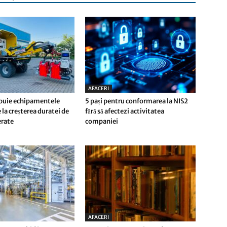
AFACERI
buie echipamentele
5 pași pentru conformarea la NIS2
 la creșterea duratei de
fără să afectezi activitatea
ferate
companiei
AFACERI