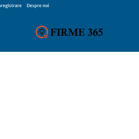
nregistrare
Despre noi
Firme
365,
Catalog