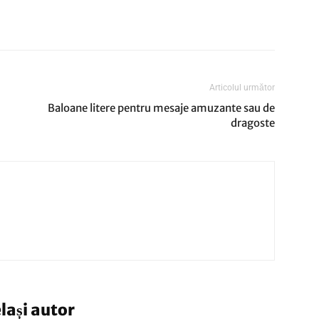
Articolul următor
Baloane litere pentru mesaje amuzante sau de
dragoste
elași autor