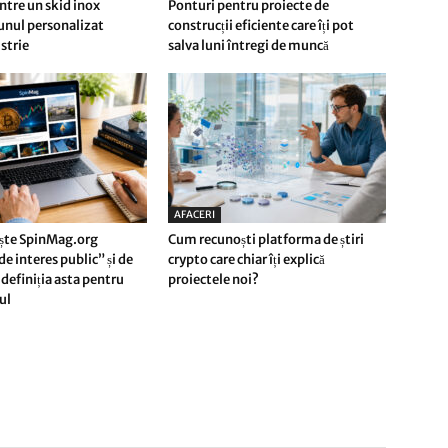
ntre un skid inox
Ponturi pentru proiecte de
 unul personalizat
construcții eficiente care îți pot
strie
salva luni întregi de muncă
AFACERI
ște SpinMag.org
Cum recunoști platforma de știri
e interes public” și de
crypto care chiar îți explică
definiția asta pentru
proiectele noi?
rul