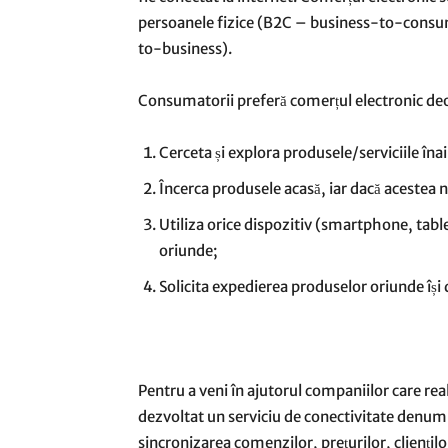
persoanele fizice (B2C – business-to-consum
to-business).
Consumatorii preferă comerțul electronic deoa
Cerceta și explora produsele/serviciile înai
Încerca produsele acasă, iar dacă acestea nu
Utiliza orice dispozitiv (smartphone, tabl
oriunde;
Solicita expedierea produselor oriunde își d
Pentru a veni în ajutorul companiilor care re
dezvoltat un serviciu de conectivitate denum
sincronizarea comenzilor, prețurilor, cliențil