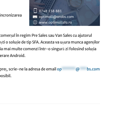
sincronizarea
 comerțul în regim Pre Sales sau Van Sales cu ajutorul
ști o soluție de tip SFA. Aceasta va ușura munca agenților
reia mai multe comenzi într-o singură zi folosind soluția
perare Android.
preț, scrie-ne la adresa de email
op
******
@
***
bs.com
osibil.