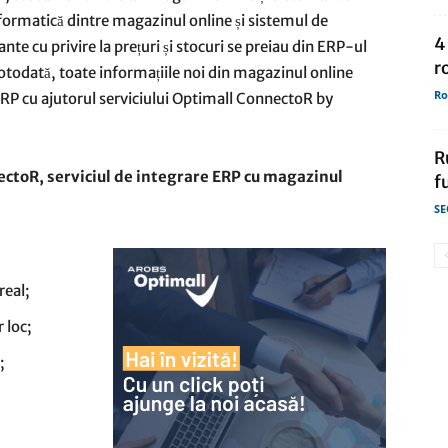
formatică dintre magazinul online și sistemul de
4
nte cu privire la prețuri și stocuri se preiau din ERP-ul
r
otodată, toate informațiile noi din magazinul online
Ro
 ERP cu ajutorul serviciului Optimall ConnectoR by
R
nectoR, serviciul de integrare ERP cu magazinul
f
SE
real;
 loc;
;