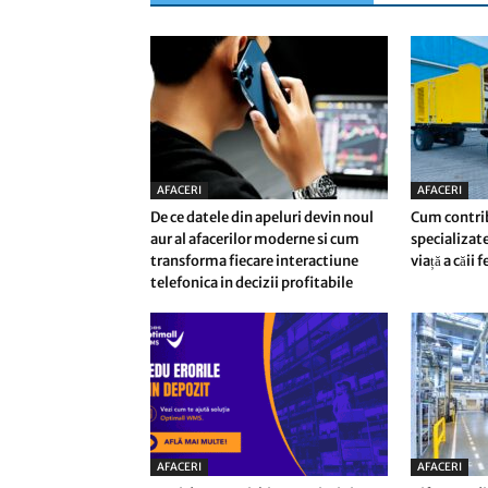
AFACERI
AFACERI
De ce datele din apeluri devin noul
Cum contri
aur al afacerilor moderne si cum
specializate
transforma fiecare interactiune
viață a căii 
telefonica in decizii profitabile
AFACERI
AFACERI