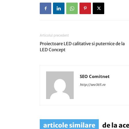
Articolul precedent
Proiectoare LED calitative si puternice de la
LED Concept
SEO Comitnet
http://seo365.ro
articole similare
de la ac