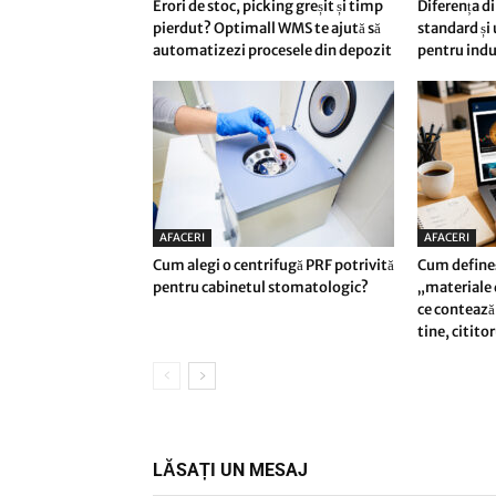
Erori de stoc, picking greșit și timp
Diferența di
pierdut? Optimall WMS te ajută să
standard și
automatizezi procesele din depozit
pentru indu
AFACERI
AFACERI
Cum alegi o centrifugă PRF potrivită
Cum define
pentru cabinetul stomatologic?
„materiale d
ce contează 
tine, citito
LĂSAȚI UN MESAJ