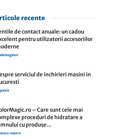
rticole recente
entile de contact anuale: un cadou
xcelent pentru utilizatorii accesoriilor
oderne
silebogdan
espre serviciul de inchirieri masini in
ucuresti
lipakis
olorMagic.ro – Care sunt cele mai
omplexe proceduri de hidratare a
emnului cu produse...
nescu robert