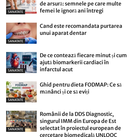
de arsură: semnele pe care multe
femei le ignoră ani întregi
SANATATE
Cand este recomandata purtarea
unui aparat dentar
SANATATE
De ce contează fiecare minut și cum
ajută biomarkerii cardiaci în
infarctul acut
SANATATE
Ghid pentru dieta FODMAP: Ce să
mănânci și ce să eviți
SANATATE
Românii de la DDS Diagnostic,
singurul IMM din Europa de Est
selectat în proiectul european de
SANATATE
cercetare biomedicală UNLOOC