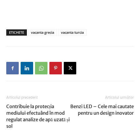
ETICHETE
vacanta grecia
vacanta turcia
Articolul precedent
Articolul următor
Contribuie la protecția
Benzi LED – Cele mai cautate
mediului efectuând în mod
pentru un design inovator
regulat analize de apă uzată și
sol