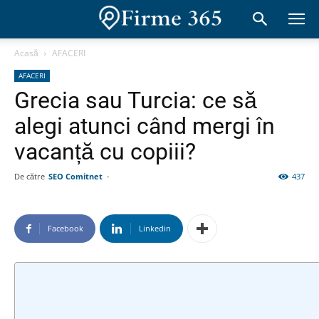
Acasă
AFACERI
AFACERI
Grecia sau Turcia: ce să
alegi atunci când mergi în
vacanță cu copiii?
De către
SEO Comitnet
-
437
Facebook
Linkedin