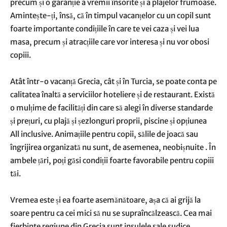
precum și o garanție a vremii însorite și a plajelor frumoase.
Amintește-ți, însă, că în timpul vacanțelor cu un copil sunt
foarte importante condițiile în care te vei caza și vei lua
masa, precum și atracțiile care vor interesa și nu vor obosi
copiii.
Atât într-o
vacanță Grecia
, cât și în Turcia, se poate conta pe
calitatea înaltă a serviciilor hoteliere și de restaurant. Există
o mulțime de facilități din care să alegi în diverse standarde
și prețuri, cu plajă și șezlonguri proprii, piscine și opțiunea
All inclusive. Animațiile pentru copii, sălile de joacă sau
îngrijirea organizată nu sunt, de asemenea, neobișnuite . În
ambele țări, poți găsi condiții foarte favorabile pentru copiii
tăi.
Vremea este și ea foarte asemănătoare, așa că ai grijă la
soare pentru ca cei mici să nu se supraîncălzească. Cea mai
fierbinte regiune din Grecia sunt insulele sale sudice,