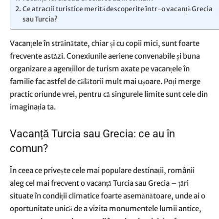
Ce atracții turistice merită descoperite într-o vacanță Grecia
sau Turcia?
Vacanțele în străinătate, chiar și cu copii mici, sunt foarte
frecvente astăzi. Conexiunile aeriene convenabile și buna
organizare a agențiilor de turism axate pe vacanțele în
familie fac astfel de călătorii mult mai ușoare. Poți merge
practic oriunde vrei, pentru că singurele limite sunt cele din
imaginația ta.
Vacanță Turcia sau Grecia: ce au în
comun?
În ceea ce privește cele mai populare destinații, românii
aleg cel mai frecvent o
vacanță Turcia
sau Grecia – țări
situate în condiții climatice foarte asemănătoare, unde ai o
oportunitate unică de a vizita monumentele lumii antice,