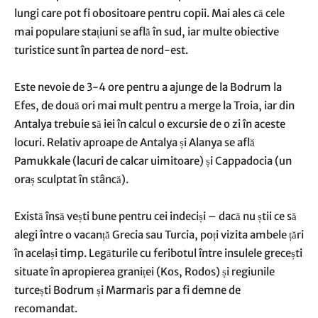
lungi care pot fi obositoare pentru copii. Mai ales că cele
mai populare stațiuni se află în sud, iar multe obiective
turistice sunt în partea de nord-est.
Este nevoie de 3-4 ore pentru a ajunge de la Bodrum la
Efes, de două ori mai mult pentru a merge la Troia, iar din
Antalya trebuie să iei în calcul o excursie de o zi în aceste
locuri. Relativ aproape de Antalya și Alanya se află
Pamukkale (lacuri de calcar uimitoare) și Cappadocia (un
oraș sculptat în stâncă).
Există însă vești bune pentru cei indeciși – dacă nu știi ce să
alegi între o vacanță Grecia sau Turcia, poți vizita ambele țări
în același timp. Legăturile cu feribotul între insulele grecești
situate în apropierea graniței (Kos, Rodos) și regiunile
turcești Bodrum și Marmaris par a fi demne de
recomandat.