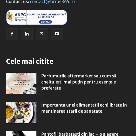
Contact us:
contact@firme365.ro
Cele mai citite
Parfumurile aftermarket sau cum să
cheltuiești mai puțin pentru esențele
preferate
Importanta unei alimentatii echilibrate in
mentinerea starii de sanatate
Pantofii barbatesti din lac – o alegere