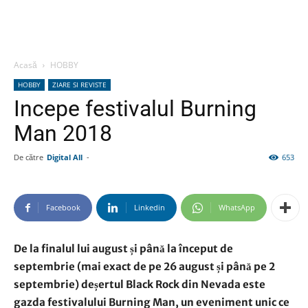
Acasă
HOBBY
HOBBY
ZIARE SI REVISTE
Incepe festivalul Burning
Man 2018
De către
Digital All
-
653
Facebook
Linkedin
WhatsApp
De la finalul lui august și până la început de
septembrie (mai exact de pe 26 august și până pe 2
septembrie) deșertul Black Rock din Nevada este
gazda festivalului Burning Man, un eveniment unic ce