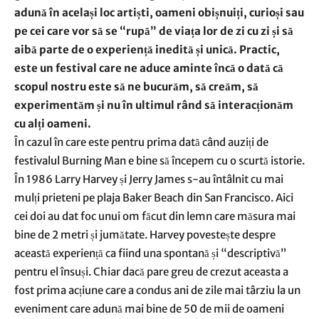
adună în același loc artiști, oameni obișnuiți, curioși sau
pe cei care vor să se “rupă” de viața lor de zi cu zi și să
aibă parte de o experiență inedită și unică. Practic,
este un festival care ne aduce aminte încă o dată că
scopul nostru este să ne bucurăm, să creăm, să
experimentăm și nu în ultimul rând să interacționăm
cu alți oameni.
În cazul în care este pentru prima dată când auziți de
festivalul Burning Man e bine să începem cu o scurtă istorie.
În 1986 Larry Harvey și Jerry James s-au întâlnit cu mai
mulți prieteni pe plaja Baker Beach din San Francisco. Aici
cei doi au dat foc unui om făcut din lemn care măsura mai
bine de 2 metri și jumătate. Harvey povestește despre
această experiență ca fiind una spontană și “descriptivă”
pentru el însuși. Chiar dacă pare greu de crezut aceasta a
fost prima acțiune care a condus ani de zile mai târziu la un
eveniment care adună mai bine de 50 de mii de oameni