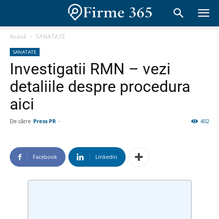
Acasă
SANATATE
SANATATE
Investigatii RMN – vezi
detaliile despre procedura
aici
De către
Press PR
-
402
Facebook
Linkedin