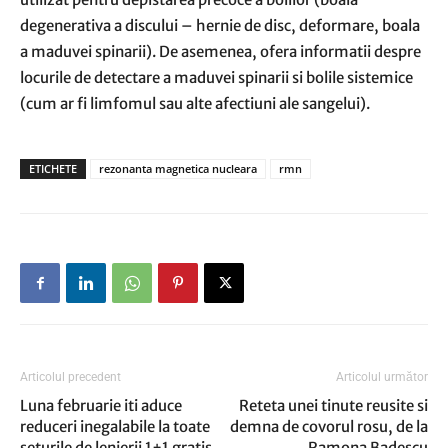
degenerativa a discului – hernie de disc, deformare, boala
a maduvei spinarii). De asemenea, ofera informatii despre
locurile de detectare a maduvei spinarii si bolile sistemice
(cum ar fi limfomul sau alte afectiuni ale sangelui).
ETICHETE
rezonanta magnetica nucleara
rmn
Articolul precedent
Articolul următor
Luna februarie iti aduce
Reteta unei tinute reusite si
reduceri inegalabile la toate
demna de covorul rosu, de la
seturile de lenjerii 1+1 gratis
Ramona Badescu