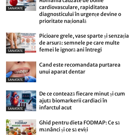
România cauzate de bolile
cardiovasculare, rapiditatea
SANATATE
diagnosticului în urgențe devine o
prioritate națională
Picioare grele, vase sparte și senzația
de arsură: semnele pe care multe
femei le ignoră ani întregi
SANATATE
Cand este recomandata purtarea
unui aparat dentar
SANATATE
De ce contează fiecare minut și cum
ajută biomarkerii cardiaci în
infarctul acut
SANATATE
Ghid pentru dieta FODMAP: Ce să
mănânci și ce să eviți