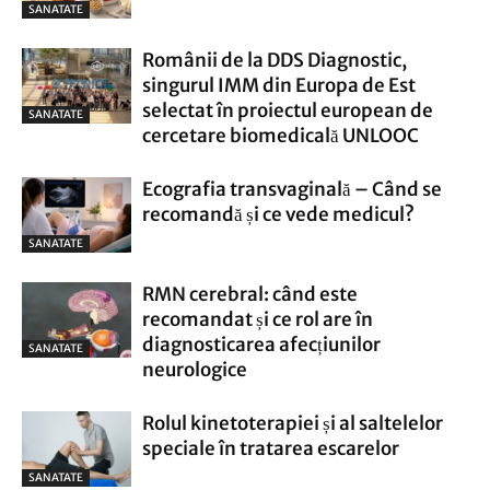
SANATATE
Românii de la DDS Diagnostic,
singurul IMM din Europa de Est
selectat în proiectul european de
SANATATE
cercetare biomedicală UNLOOC
Ecografia transvaginală – Când se
recomandă și ce vede medicul?
SANATATE
RMN cerebral: când este
recomandat și ce rol are în
diagnosticarea afecțiunilor
SANATATE
neurologice
Rolul kinetoterapiei și al saltelelor
speciale în tratarea escarelor
SANATATE