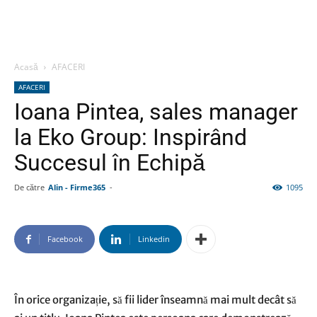
Acasă
AFACERI
AFACERI
Ioana Pintea, sales manager
la Eko Group: Inspirând
Succesul în Echipă
De către
Alin - Firme365
-
1095
Facebook
Linkedin
În orice organizație, să fii lider înseamnă mai mult decât să