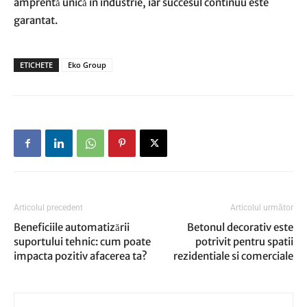
amprentă unică în industrie, iar succesul continuu este
garantat.
ETICHETE
Eko Group
Articolul precedent
Articolul următor
Beneficiile automatizării
Betonul decorativ este
suportului tehnic: cum poate
potrivit pentru spatii
impacta pozitiv afacerea ta?
rezidentiale si comerciale