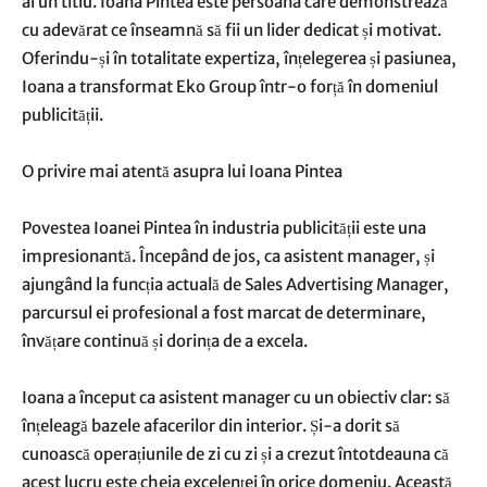
ai un titlu. Ioana Pintea este persoana care demonstrează
cu adevărat ce înseamnă să fii un lider dedicat și motivat.
Oferindu-și în totalitate expertiza, înțelegerea și pasiunea,
Ioana a transformat Eko Group într-o forță în domeniul
publicității.
O privire mai atentă asupra lui Ioana Pintea
Povestea Ioanei Pintea în industria publicității este una
impresionantă. Începând de jos, ca asistent manager, și
ajungând la funcția actuală de Sales Advertising Manager,
parcursul ei profesional a fost marcat de determinare,
învățare continuă și dorința de a excela.
Ioana a început ca asistent manager cu un obiectiv clar: să
înțeleagă bazele afacerilor din interior. Și-a dorit să
cunoască operațiunile de zi cu zi și a crezut întotdeauna că
acest lucru este cheia excelenței în orice domeniu. Această