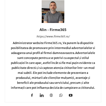
Alin - Firme365
https://www.firme365.ro/
Administrator website Firme365.ro, Va punem la dispozitie
posibilitatea de promovare prin intermediul advertorialelor si
adaugarea unui profil al firmei dumneavoastra.Advertorialele
sunt concepute pentru a se potrivi cu aspectul și stilul
publicației în care apar, astfel încât să fie mai puțin evidente ca
publicitate directă și să capteze atenția cititorilor într-un mod
mai subtil. Ele pot include elemente de prezentare a
produsului, mărturii ale clienților mulțumiți, avantaje și
beneficii ale produsului sau serviciului, precum și alte
informații care pot influența decizia de cumpărare a cititorului.