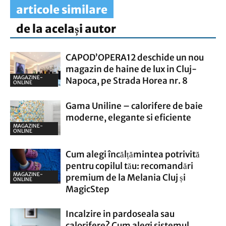
articole similare
de la același autor
CAPOD’OPERA12 deschide un nou
magazin de haine de lux in Cluj-
MAGAZINE-
Napoca, pe Strada Horea nr. 8
ONLINE
Gama Uniline – calorifere de baie
moderne, elegante si eficiente
MAGAZINE-
ONLINE
Cum alegi încălțămintea potrivită
pentru copilul tău: recomandări
MAGAZINE-
premium de la Melania Cluj și
ONLINE
MagicStep
Incalzire in pardoseala sau
calorifere? Cum alegi sistemul