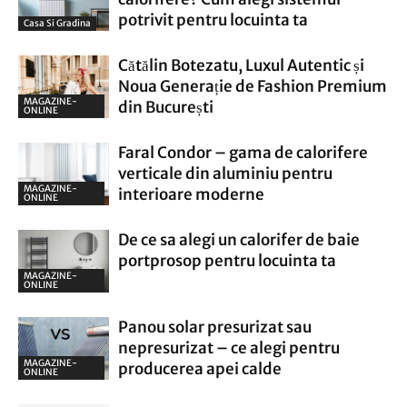
potrivit pentru locuinta ta
Casa Si Gradina
Cătălin Botezatu, Luxul Autentic și
Noua Generație de Fashion Premium
MAGAZINE-
din București
ONLINE
Faral Condor – gama de calorifere
verticale din aluminiu pentru
MAGAZINE-
interioare moderne
ONLINE
De ce sa alegi un calorifer de baie
portprosop pentru locuinta ta
MAGAZINE-
ONLINE
Panou solar presurizat sau
nepresurizat – ce alegi pentru
MAGAZINE-
producerea apei calde
ONLINE