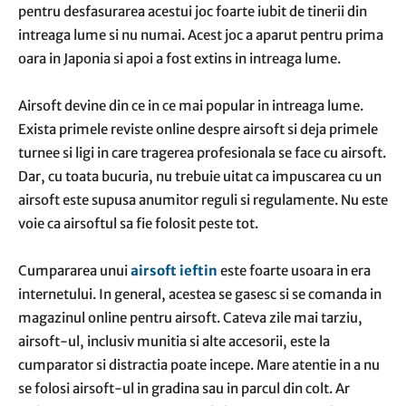
pentru desfasurarea acestui joc foarte iubit de tinerii din
intreaga lume si nu numai. Acest joc a aparut pentru prima
oara in Japonia si apoi a fost extins in intreaga lume.
Airsoft devine din ce in ce mai popular in intreaga lume.
Exista primele reviste online despre airsoft si deja primele
turnee si ligi in care tragerea profesionala se face cu airsoft.
Dar, cu toata bucuria, nu trebuie uitat ca impuscarea cu un
airsoft este supusa anumitor reguli si regulamente. Nu este
voie ca airsoftul sa fie folosit peste tot.
Cumpararea unui
airsoft ieftin
este foarte usoara in era
internetului. In general, acestea se gasesc si se comanda in
magazinul online pentru airsoft. Cateva zile mai tarziu,
airsoft-ul, inclusiv munitia si alte accesorii, este la
cumparator si distractia poate incepe. Mare atentie in a nu
se folosi airsoft-ul in gradina sau in parcul din colt. Ar