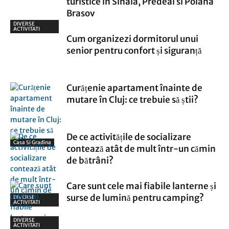
turistice in Sinaia, Predeal si Poiana
Brasov
DIVERSE
ACTIVITATI
Cum organizezi dormitorul unui
senior pentru confort și siguranță
Curățenie apartament înainte de
mutare în Cluj: ce trebuie să știi?
De ce activitățile de socializare
Casa Si Gradina
contează atât de mult într-un cămin
de bătrâni?
Care sunt cele mai fiabile lanterne și
surse de lumină pentru camping?
DIVERSE
ACTIVITATI
DIVERSE
ACTIVITATI