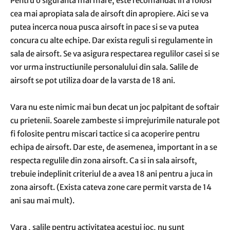
Pentru o siguranta mai mare, este recomandat in a folosi
cea mai apropiata sala de airsoft din apropiere. Aici se va
putea incerca noua pusca airsoft in pace si se va putea
concura cu alte echipe. Dar exista reguli si regulamente in
sala de airsoft. Se va asigura respectarea regulilor casei si se
vor urma instructiunile personalului din sala. Salile de
airsoft se pot utiliza doar de la varsta de 18 ani.
Vara nu este nimic mai bun decat un joc palpitant de softair
cu prietenii. Soarele zambeste si imprejurimile naturale pot
fi folosite pentru miscari tactice si ca acoperire pentru
echipa de airsoft. Dar este, de asemenea, important in a se
respecta regulile din zona airsoft. Ca si in sala airsoft,
trebuie indeplinit criteriul de a avea 18 ani pentru a juca in
zona airsoft. (Exista cateva zone care permit varsta de 14
ani sau mai mult).
Vara , salile pentru activitatea acestui joc, nu sunt