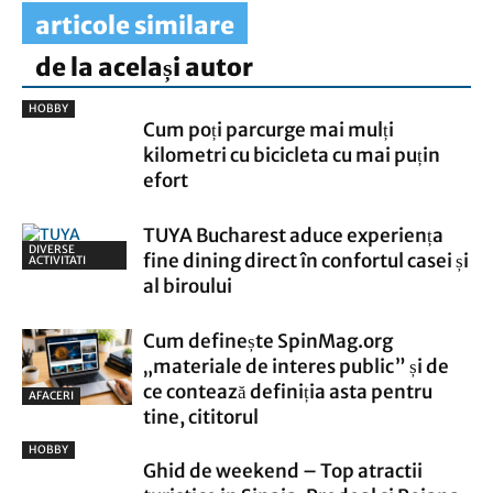
articole similare
de la același autor
HOBBY
Cum poți parcurge mai mulți
kilometri cu bicicleta cu mai puțin
efort
TUYA Bucharest aduce experiența
DIVERSE
fine dining direct în confortul casei și
ACTIVITATI
al biroului
Cum definește SpinMag.org
„materiale de interes public” și de
ce contează definiția asta pentru
AFACERI
tine, cititorul
HOBBY
Ghid de weekend – Top atractii