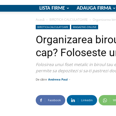
LISTA FIRME
ADAUGA FIRMA
Acasă
BIROTICA-CALCULATOARE
Organizarea biro
BIROTICA-CALCULATOARE
MAGAZINE-ONLINE
Organizarea biroul
cap? Foloseste un
Folosirea unui fiset metalic in biroul tau e
permite sa depozitezi si sa-ti pastrezi do
De către
Andreea Paul
-
Facebook
Linkedin
W