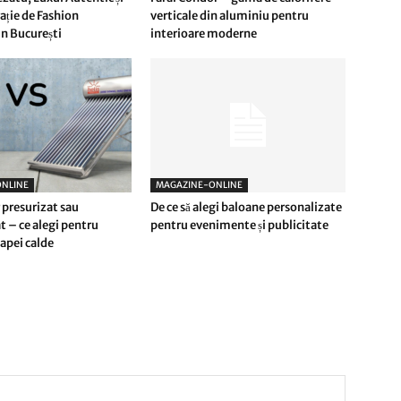
ție de Fashion
verticale din aluminiu pentru
n București
interioare moderne
NLINE
MAGAZINE-ONLINE
 presurizat sau
De ce să alegi baloane personalizate
t – ce alegi pentru
pentru evenimente și publicitate
apei calde