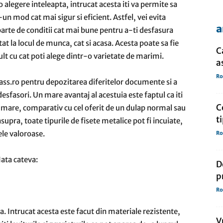
 o alegere inteleapta, intrucat acesta iti va permite sa
un mod cat mai sigur si eficient. Astfel, vei evita
a
 parte de conditii cat mai bune pentru a-ti desfasura
de
atat la locul de munca, cat si acasa. Acesta poate sa fie
C
mult cu cat poti alege dintr-o varietate de marimi.
a
Ro
Class.ro pentru depozitarea diferitelor documente si a
esfasori. Un mare avantaj al acestuia este faptul ca iti
presa
C
 mare, comparativ cu cel oferit de un dulap normal sau
t
asupra, toate tipurile de fisete metalice pot fi incuiate,
tele valoroase.
Ro
Iata cateva:
De
p
Ro
a. Intrucat acesta este facut din materiale rezistente,
V