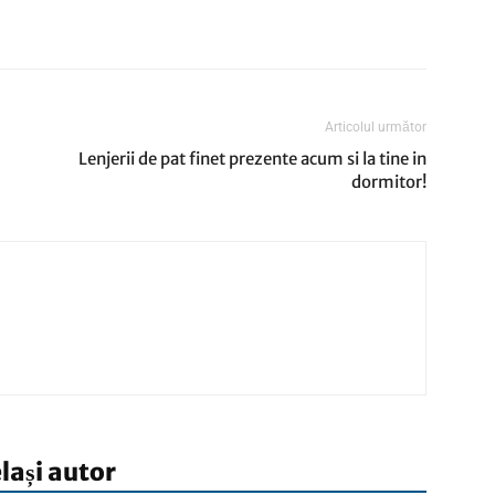
Articolul următor
Lenjerii de pat finet prezente acum si la tine in
dormitor!
elași autor