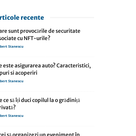
rticole recente
are sunt provocările de securitate
sociate cu NFT-urile?
bert Stanescu
e este asigurarea auto? Caracteristici,
ipuri si acoperiri
bert Stanescu
 ce să îți duci copilul la o grădiniță
rivată?
bert Stanescu
rei să organizezi un eveniment în