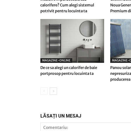
calorifere? Cum alegi sistemul
Noua Genera
potrivit pentru locuinta ta
Premium di
MAGAZINE-ONLINE
MAGAZINE-O
De ce sa alegi un calorifer de baie
Panou solar
portprosop pentru locuinta ta
nepresuriza
producerea 
LĂSAȚI UN MESAJ