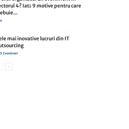
ectorul 4? Iată 9 motive pentru care
rebuie...
in
ele mai inovative lucruri din IT
utsourcing
O Comitnet