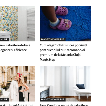
NLINE
MAGAZINE-ONLINE
e – calorifere de baie
Cum alegi încălțămintea potrivită
egante si eficiente
pentru copilul tău: recomandări
premium de la Melania Cluj și
MagicStep
NLINE
MAGAZINE-ONLINE
ezatu, Luxul Autentic și
Faral Condor – gama de calorifere