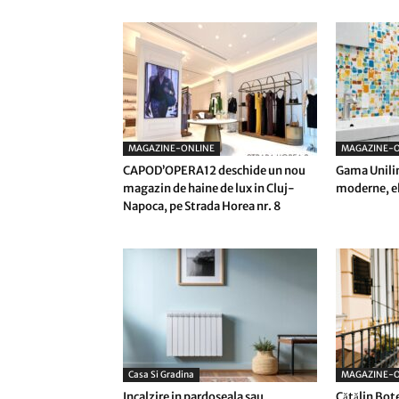
MAGAZINE-ONLINE
MAGAZINE-O
CAPOD’OPERA12 deschide un nou
Gama Unilin
magazin de haine de lux in Cluj-
moderne, el
Napoca, pe Strada Horea nr. 8
Casa Si Gradina
MAGAZINE-O
Incalzire in pardoseala sau
Cătălin Bot