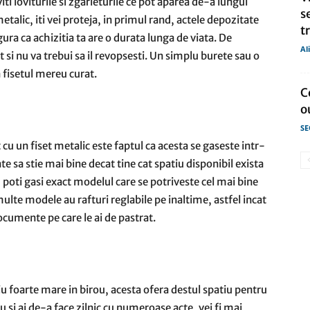
iti loviturile si zgarieturile ce pot aparea de-a lungul
s
etalic, iti vei proteja, in primul rand, actele depozitate
t
sigura ca achizitia ta are o durata lunga de viata. De
Al
si nu va trebui sa il revopsesti. Un simplu burete sau o
 fisetul mereu curat.
C
o
SE
 cu un fiset metalic este faptul ca acesta se gaseste intr-
e sa stie mai bine decat tine cat spatiu disponibil exista
, poti gasi exact modelul care se potriveste cel mai bine
multe modele au rafturi reglabile pe inaltime, astfel incat
ocumente pe care le ai de pastrat.
iu foarte mare in birou, acesta ofera destul spatiu pentru
u si ai de-a face zilnic cu numeroase acte, vei fi mai