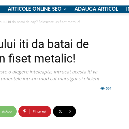
ARTICOLE ONLINE SEO
ADAUGA ARTICOL
I
ului iti da batai de cap? Foloseste un fiset metalic!
firme
ui iti da batai de
 fiset metalic!
ste o alegere inteleapta, intrucat acesta iti va
si
cumentele intr-un mod cat mai sigur si eficient.
554
hatsApp
Pinterest
X
comunicate