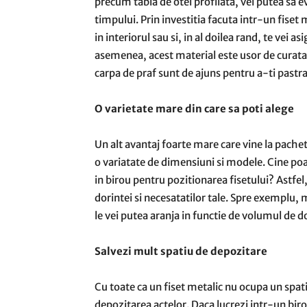
precum tabla de otel profilata, vei putea sa ev
timpului. Prin investitia facuta intr-un fiset m
in interiorul sau si, in al doilea rand, te vei a
asemenea, acest material este usor de curatat 
carpa de praf sunt de ajuns pentru a-ti pastra
O varietate mare din care sa poti alege
Un alt avantaj foarte mare care vine la pachet
o variatate de dimensiuni si modele. Cine poat
in birou pentru pozitionarea fisetului? Astfel
dorintei si necesatatilor tale. Spre exemplu, 
le vei putea aranja in functie de volumul de d
Salvezi mult spatiu de depozitare
Cu toate ca un fiset metalic nu ocupa un spat
depozitarea actelor. Daca lucrezi intr-un biro