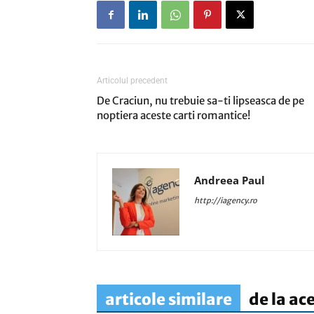
Articolul precedent
De Craciun, nu trebuie sa-ti lipseasca de pe
noptiera aceste carti romantice!
Andreea Paul
http://iagency.ro
articole similare
de la ac