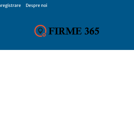
nregistrare
Despre noi
Firme
365,
Catalog