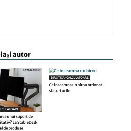
elași autor
BIROTICA-CALCULATOARE
Ce inseamna un birou ordonat:
sfaturi utile
ALCULATOARE
area unui suport de
itativ? La StableDesk
fel de produse