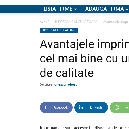
LISTA FIRME
ADAUGA FIRMA
Acasă
BIROTICA-CALCULATOARE
Avantajele impri
BIROTICA-CALCULATOARE
Avantajele imprim
cel mai bine cu 
de calitate
De către
ionescu robert
-
Facebook
Linkedin
W
Imprimantele sunt accesorii indispensabile orica