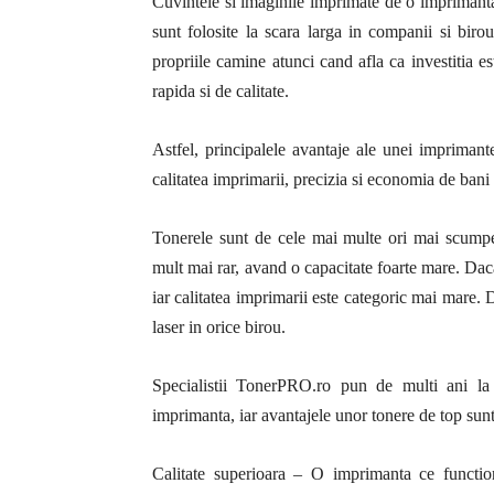
Cuvintele si imaginile imprimate de o imprimanta
sunt folosite la scara larga in companii si biro
propriile camine atunci cand afla ca investitia 
rapida si de calitate.
Astfel, principalele avantaje ale unei imprimant
calitatea imprimarii, precizia si economia de bani
Tonerele sunt de cele mai multe ori mai scumpe 
mult mai rar, avand o capacitate foarte mare. Dac
iar calitatea imprimarii este categoric mai mare.
laser in orice birou.
Specialistii TonerPRO.ro pun de multi ani la 
imprimanta, iar avantajele unor tonere de top sun
Calitate superioara – O imprimanta ce function