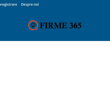
nregistrare
Despre noi
Firme
365,
Catalog