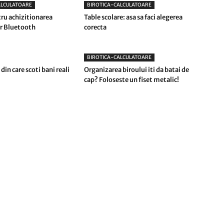
ALCULATOARE
BIROTICA-CALCULATOARE
tru achizitionarea
Table scolare: asa sa faci alegerea
r Bluetooth
corecta
BIROTICA-CALCULATOARE
 din care scoti bani reali
Organizarea biroului iti da batai de
cap? Foloseste un fiset metalic!