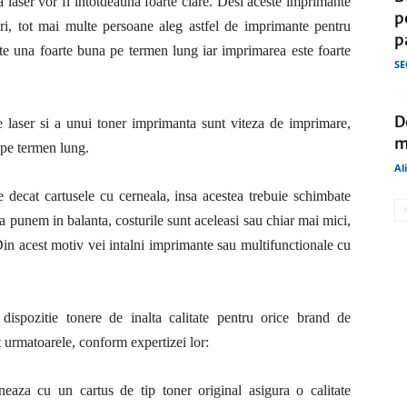
 laser vor fi intotdeauna foarte clare. Desi aceste imprimante
p
uri, tot mai multe persoane aleg astfel de imprimante pentru
p
este una foarte buna pe termen lung iar imprimarea este foarte
SE
D
e laser si a unui toner imprimanta sunt viteza de imprimare,
m
 pe termen lung.
Al
decat cartusele cu cerneala, insa acestea trebuie schimbate
a punem in balanta, costurile sunt aceleasi sau chiar mai mici,
 Din acest motiv vei intalni imprimante sau multifunctionale cu
dispozitie tonere de inalta calitate pentru orice brand de
t urmatoarele, conform expertizei lor:
eaza cu un cartus de tip toner original asigura o calitate