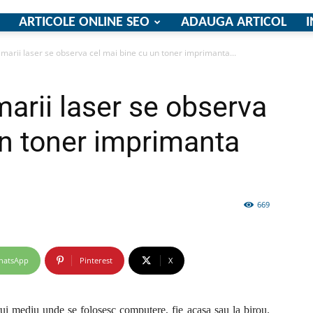
ARTICOLE ONLINE SEO
ADAUGA ARTICOL
I
marii laser se observa cel mai bine cu un toner imprimanta...
firme
arii laser se observa
un toner imprimanta
si
669
hatsApp
Pinterest
X
comunicate
rui mediu unde se folosesc computere, fie acasa sau la birou.