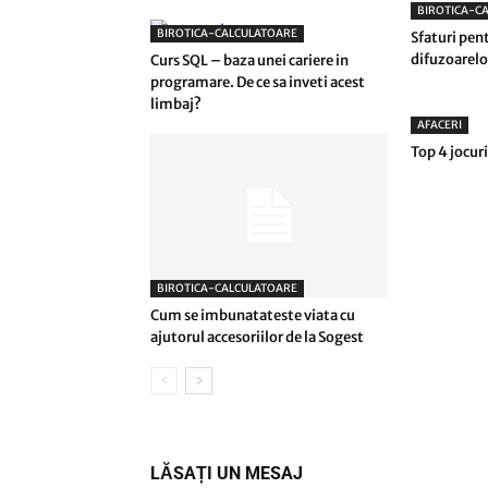
BIROTICA-C
BIROTICA-CALCULATOARE
Sfaturi pen
difuzoarelo
Curs SQL – baza unei cariere in
programare. De ce sa inveti acest
limbaj?
AFACERI
Top 4 jocuri
BIROTICA-CALCULATOARE
Cum se imbunatateste viata cu
ajutorul accesoriilor de la Sogest
LĂSAȚI UN MESAJ