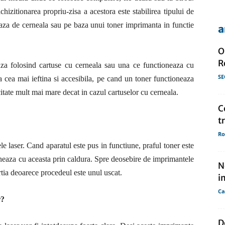
hizitionarea propriu-zisa a acestora este stabilirea tipului de
 baza de cerneala sau pe baza unui toner imprimanta in functie
a
de
O
R
aza folosind cartuse cu cerneala sau una ce functioneaza cu
SE
a cea mai ieftina si accesibila, pe cand un toner functioneaza
citate mult mai mare decat in cazul cartuselor cu cerneala.
presa
C
t
Ro
e laser. Cand aparatul este pus in functiune, praful toner este
uzioneaza cu aceasta prin caldura. Spre deosebire de imprimantele
N
tia deoarece procedeul este unul uscat.
i
Ca
r?
D