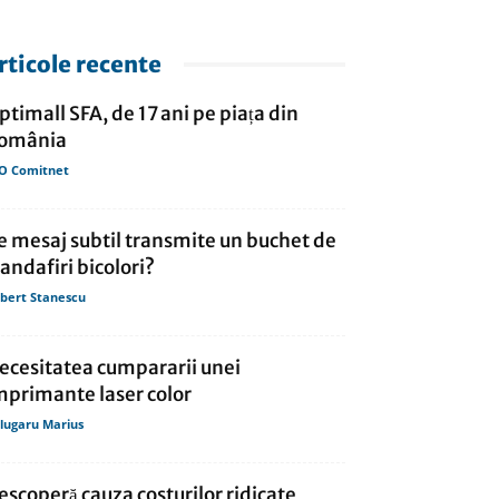
rticole recente
ptimall SFA, de 17 ani pe piața din
omânia
O Comitnet
e mesaj subtil transmite un buchet de
randafiri bicolori?
bert Stanescu
ecesitatea cumpararii unei
mprimante laser color
lugaru Marius
escoperă cauza costurilor ridicate