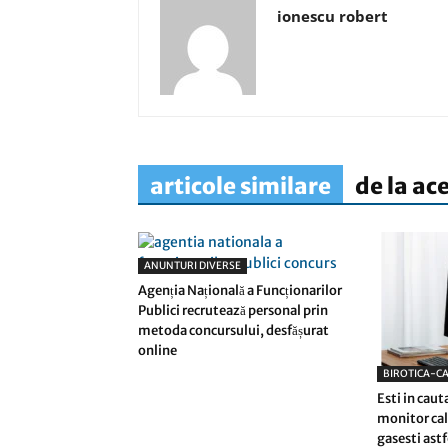
ionescu robert
articole similare
de la ac
ANUNTURI DIVERSE
Agenția Națională a Funcționarilor
Publici recrutează personal prin
metoda concursului, desfășurat
online
BIROTICA-C
Esti in caut
monitor cal
gasesti ast