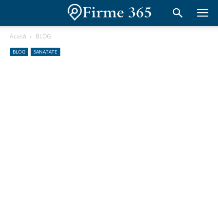
Acasă
BLOG
BLOG
SANATATE