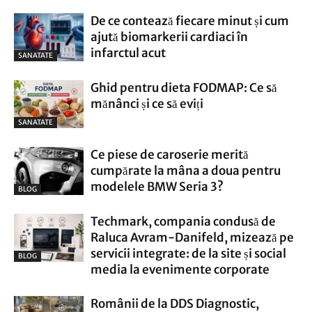
De ce contează fiecare minut și cum
ajută biomarkerii cardiaci în
infarctul acut
SANATATE
Ghid pentru dieta FODMAP: Ce să
mănânci și ce să eviți
SANATATE
Ce piese de caroserie merită
cumpărate la mâna a doua pentru
modelele BMW Seria 3?
BLOG
Techmark, compania condusă de
Raluca Avram-Danifeld, mizează pe
servicii integrate: de la site și social
BLOG
media la evenimente corporate
Românii de la DDS Diagnostic,