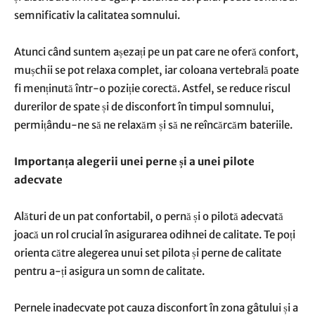
semnificativ la calitatea somnului.
Atunci când suntem așezați pe un pat care ne oferă confort,
mușchii se pot relaxa complet, iar coloana vertebrală poate
fi menținută într-o poziție corectă. Astfel, se reduce riscul
durerilor de spate și de disconfort în timpul somnului,
permițându-ne să ne relaxăm și să ne reîncărcăm bateriile.
Importanța alegerii unei perne și a unei pilote
adecvate
Alături de un pat confortabil, o pernă și o pilotă adecvată
joacă un rol crucial în asigurarea odihnei de calitate. Te poți
orienta către alegerea unui set pilota și perne de calitate
pentru a-ți asigura un somn de calitate.
Pernele inadecvate pot cauza disconfort în zona gâtului și a