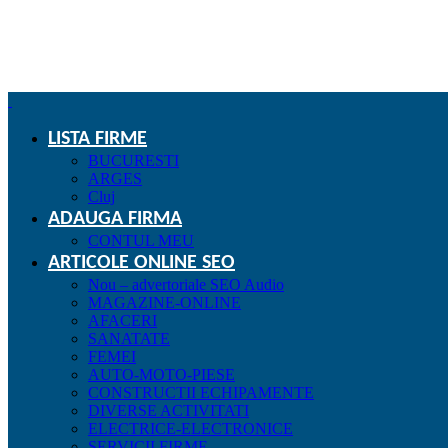
LISTA FIRME
BUCURESTI
ARGES
Cluj
ADAUGA FIRMA
CONTUL MEU
ARTICOLE ONLINE SEO
Nou – advertoriale SEO Audio
MAGAZINE-ONLINE
AFACERI
SANATATE
FEMEI
AUTO-MOTO-PIESE
CONSTRUCTII ECHIPAMENTE
DIVERSE ACTIVITATI
ELECTRICE-ELECTRONICE
SERVICII FIRME