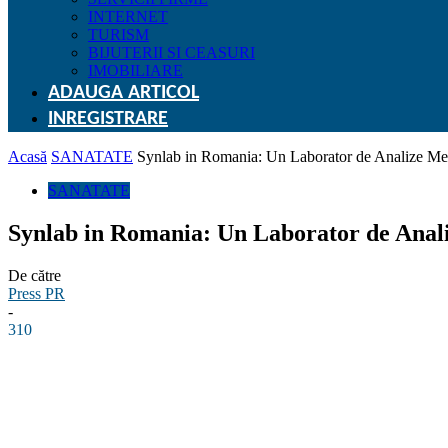
INTERNET
TURISM
BIJUTERII SI CEASURI
IMOBILIARE
ADAUGA ARTICOL
INREGISTRARE
Acasă
SANATATE
Synlab in Romania: Un Laborator de Analize Med
SANATATE
Synlab in Romania: Un Laborator de Anali
De către
Press PR
-
310
Facebook
Linkedin
WhatsApp
Pinterest