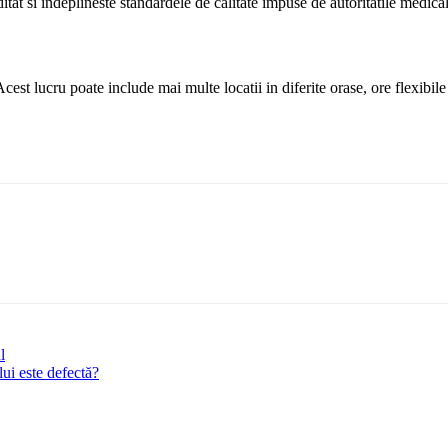
ditat si indeplineste standardele de calitate impuse de autoritatile medica
 Acest lucru poate include mai multe locatii in diferite orase, ore flexibil
l
i este defectă?