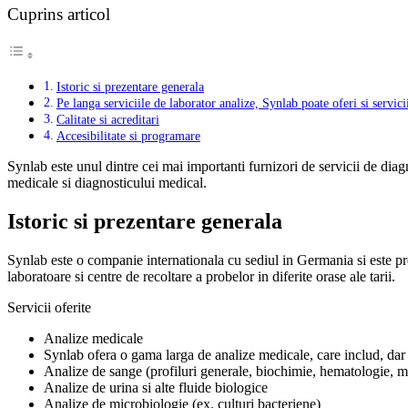
Cuprins articol
Istoric si prezentare generala
Pe langa serviciile de laborator analize, Synlab poate oferi si servici
Calitate si acreditari
Accesibilitate si programare
Synlab este unul dintre cei mai importanti furnizori de servicii de di
medicale si diagnosticului medical.
Istoric si prezentare generala
Synlab este o companie internationala cu sediul in Germania si este pr
laboratoare si centre de recoltare a probelor in diferite orase ale tarii.
Servicii oferite
Analize medicale
Synlab ofera o gama larga de analize medicale, care includ, dar 
Analize de sange (profiluri generale, biochimie, hematologie, ma
Analize de urina si alte fluide biologice
Analize de microbiologie (ex. culturi bacteriene)