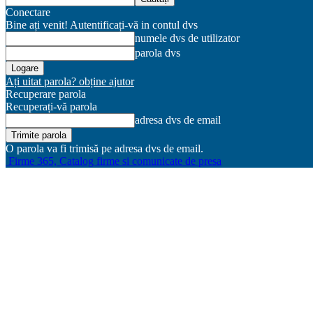
Conectare
Bine ați venit! Autentificați-vă in contul dvs
numele dvs de utilizator
parola dvs
Ați uitat parola? obține ajutor
Recuperare parola
Recuperați-vă parola
adresa dvs de email
O parola va fi trimisă pe adresa dvs de email.
Firme 365, Catalog firme si comunicate de presa