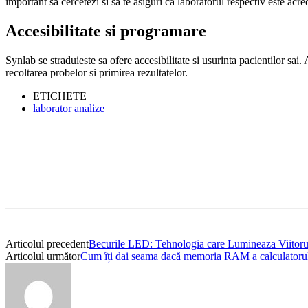
important sa cercetezi si sa te asiguri ca laboratorul respectiv este acre
Accesibilitate si programare
Synlab se straduieste sa ofere accesibilitate si usurinta pacientilor sai.
recoltarea probelor si primirea rezultatelor.
ETICHETE
laborator analize
Articolul precedent
Becurile LED: Tehnologia care Lumineaza Viitoru
Articolul următor
Cum îți dai seama dacă memoria RAM a calculatorulu