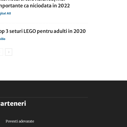
mportante ca niciodata in 2022
gital All
op 3 seturi LEGO pentru adulti in 2020
ilio
arteneri
Povesti adevarate