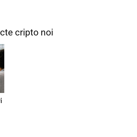
cte cripto noi
firme
si
i
comunicate