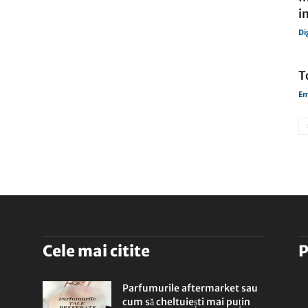
i
Di
T
Em
Cele mai citite
P
Parfumurile aftermarket sau
cum să cheltuiești mai puțin