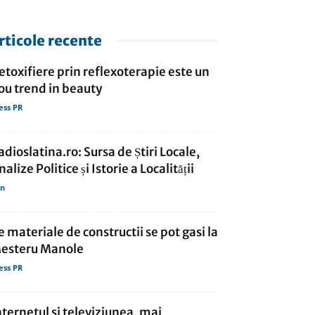
rticole recente
etoxifiere prin reflexoterapie este un
ou trend in beauty
ess PR
adioslatina.ro: Sursa de Știri Locale,
nalize Politice și Istorie a Localității
in
e materiale de constructii se pot gasi la
esteru Manole
ess PR
nternetul si televiziunea, mai