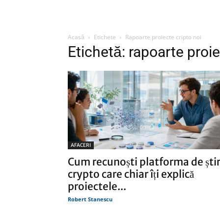
Acasă
Etichete
Rapoarte proiecte cripto noi
Etichetă: rapoarte proie
AFACERI
Cum recunoști platforma de știr
crypto care chiar îți explică
proiectele...
Robert Stanescu