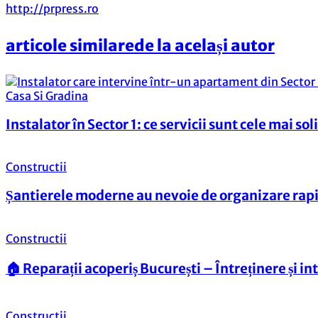
http://prpress.ro
articole similare
de la același autor
Casa Si Gradina
Instalator în Sector 1: ce servicii sunt cele mai sol
Constructii
Șantierele moderne au nevoie de organizare rapidă
Constructii
🏠 Reparații acoperiș București – Întreținere și in
Constructii