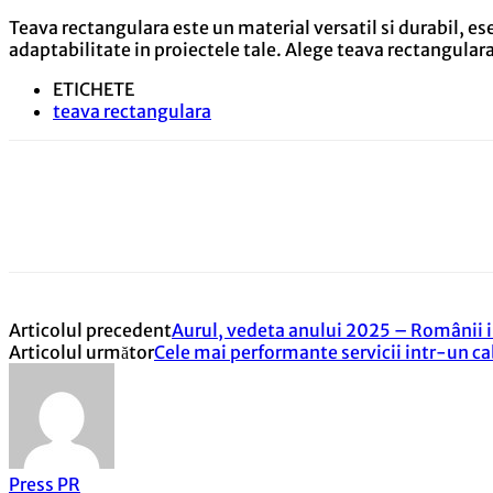
Teava rectangulara este un material versatil si durabil, esen
adaptabilitate in proiectele tale. Alege teava rectangulara 
ETICHETE
teava rectangulara
Articolul precedent
Aurul, vedeta anului 2025 – Românii i
Articolul următor
Cele mai performante servicii intr-un c
Press PR