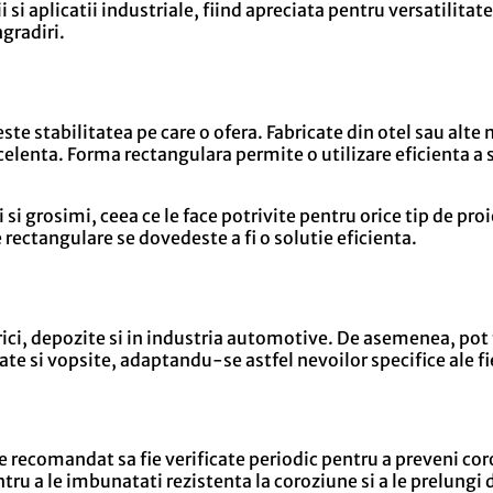
i si aplicatii industriale, fiind apreciata pentru versatilitate
ngradiri.
este stabilitatea pe care o ofera. Fabricate din otel sau alte
celenta. Forma rectangulara permite o utilizare eficienta a s
 si grosimi, ceea ce le face potrivite pentru orice tip de pro
e rectangulare se dovedeste a fi o solutie eficienta.
brici, depozite si in industria automotive. De asemenea, pot f
ate si vopsite, adaptandu-se astfel nevoilor specifice ale fi
e recomandat sa fie verificate periodic pentru a preveni cor
tru a le imbunatati rezistenta la coroziune si a le prelungi 