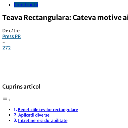
Constructii
Teava Rectangulara: Cateva motive ai 
De către
Press PR
-
272
Facebook
Linkedin
WhatsApp
Pinterest
Cuprins articol
Beneficiile tevilor rectangulare
Aplicatii diverse
Intretinere si durabilitate