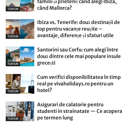
familii și prieteni: când alegi Ibiza,
când Mallorca?
TURISM
Ibiza vs. Tenerife: două destinații de
top pentru vacanțe reușite –
avantaje, diferențe și sfaturi utile
TURISM
Santorini sau Corfu: cum alegi între
două dintre cele mai populare insule
grecești
TURISM
Cum verifici disponibilitatea în timp
real pe vivaholidays.ro pentru un
hotel?
TURISM
Asigurari de calatorie pentru
studenti in strainatate — Ce acopera
pe termen lung
TURISM