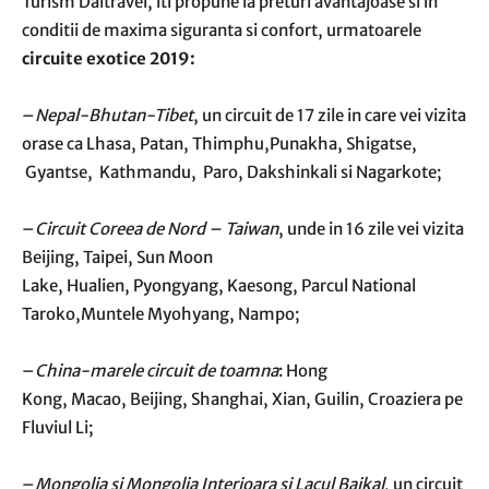
Turism Daltravel, iti propune la preturi avantajoase si in
conditii de maxima siguranta si confort, urmatoarele
circuite exotice 2019:
–
Nepal-Bhutan-Tibet
, un circuit de 17 zile in care vei vizita
orase ca Lhasa, Patan, Thimphu,Punakha, Shigatse,
Gyantse, Kathmandu, Paro, Dakshinkali si Nagarkote;
–
Circuit Coreea de Nord – Taiwan
, unde in 16 zile vei vizita
Beijing, Taipei, Sun Moon
Lake, Hualien, Pyongyang, Kaesong, Parcul National
Taroko,Muntele Myohyang, Nampo;
–
China
-marele circuit de toamna
: Hong
Kong, Macao, Beijing, Shanghai, Xian, Guilin, Croaziera pe
Fluviul Li;
–
Mongolia si Mongolia Interioara si Lacul Baikal
, un circuit