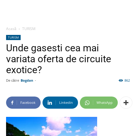
Acasă
TURISM
TURISM
Unde gasesti cea mai
variata oferta de circuite
exotice?
De către
Bogdan
-
862
Facebook
Linkedin
WhatsApp