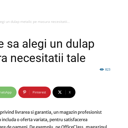
egi un dulap metalic pe masura necesitatii...
firme
e sa alegi un dulap
 necesitatii tale
823
si
hatsApp
Pinterest
X
comunicate
 privind livrarea si garantia, un magazin profesionist
 includa o oferta variata, pentru satisfacerea
 mare de oameni. De exemplu, pe OfficeClass, magazinul