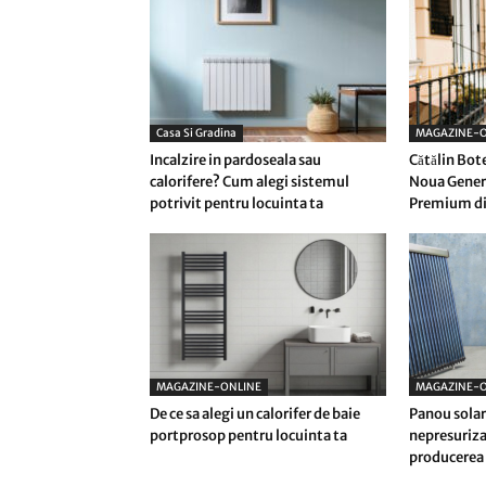
Casa Si Gradina
MAGAZINE-O
Incalzire in pardoseala sau
Cătălin Bot
calorifere? Cum alegi sistemul
Noua Genera
potrivit pentru locuinta ta
Premium di
MAGAZINE-ONLINE
MAGAZINE-O
De ce sa alegi un calorifer de baie
Panou solar
portprosop pentru locuinta ta
nepresuriza
producerea 