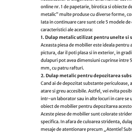
online nr. 1 de papetarie, birotica si obiecte
metalic” multe produse cu diverse forme, com
Iata in continuare care sunt cele 5 modele de 
caracteristici ale acestora:
1. Dulap metalic utilizat pentru unelte si 
Aceasta piesa de mobilier este ideala pentru a
pictura, dar il poti plasa si in exterior, in gr
dulapuri pot avea dimensiuni cuprinse intr
mm, cu patru rafturi.
2. Dulap metalic pentru depozitarea subs
Cand ai de depozitat substante periculoase, a
atare si greu accesibile. Astfel, vei evita posib
intr-un laborator sau in alte locuri in care se
obiect de mobilier pentru depozitarea acesto
Aceste piese de mobilier sunt colorate striden
specifica. In afara de culoarea stridenta, dula
mesaje de atentionare precum „Atentie! Subst