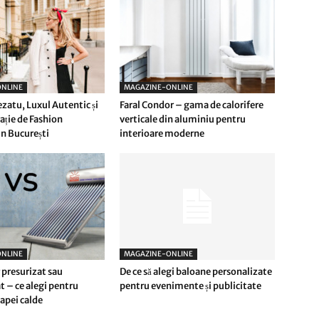
NLINE
MAGAZINE-ONLINE
ezatu, Luxul Autentic și
Faral Condor – gama de calorifere
ție de Fashion
verticale din aluminiu pentru
n București
interioare moderne
NLINE
MAGAZINE-ONLINE
 presurizat sau
De ce să alegi baloane personalizate
t – ce alegi pentru
pentru evenimente și publicitate
apei calde