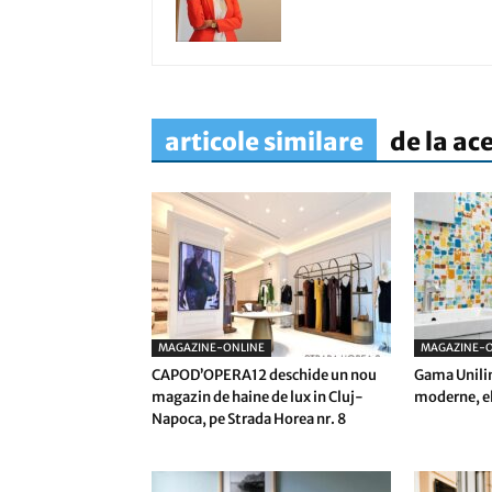
articole similare
de la ac
MAGAZINE-ONLINE
MAGAZINE-O
CAPOD’OPERA12 deschide un nou
Gama Unilin
magazin de haine de lux in Cluj-
moderne, el
Napoca, pe Strada Horea nr. 8