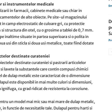
r si instrumentelor medicale
Em
zarii in farmacii, cabinete medicale sau chiar in
camentelor de alte obiecte. Pe site-ul magazinului
D
 in camp electrostatic de culoare gri, cu protectie
p
 structura din otel, cu o grosime a tablei de 0,7 mm.
S
e inaltime situate in partea superioara si o polita in
Pr
a usi din sticla si doua usi metalice, toate fiind dotate
ctelor destinate curateniei
ectelor destinate curateniei si pastrarii articolelor
i si lavete la substantele care contin compusi chimici
l de dulap metalic este caracterizat de o dimensiune
pul este disponibil in mai multe culori si dimensiuni,
 ignifuga, cu grad ridicat de rezistenta la coroziune.
 pentru un model mai mic sau mai mare de dulap metalic,
in functie de necesitatile tale. Dulapul pentru harti si