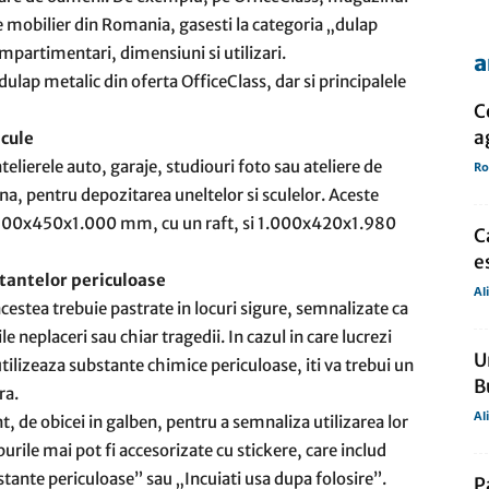
 de mobilier din Romania, gasesti la categoria „dulap
partimentari, dimensiuni si utilizari.
a
de
dulap metalic din oferta OfficeClass, dar si principalele
C
a
scule
telierele auto, garaje, studiouri foto sau ateliere de
Ro
adina, pentru depozitarea uneltelor si sculelor. Aceste
presa
e 500x450x1.000 mm, cu un raft, si 1.000x420x1.980
C
e
tantelor periculoase
Al
cestea trebuie pastrate in locuri sigure, semnalizate ca
ile neplaceri sau chiar tragedii. In cazul in care lucrezi
U
 utilizeaza substante chimice periculoase, iti va trebui un
B
ra.
Al
t, de obicei in galben, pentru a semnaliza utilizarea lor
purile mai pot fi accesorizate cu stickere, care includ
ante periculoase” sau „Incuiati usa dupa folosire”.
P