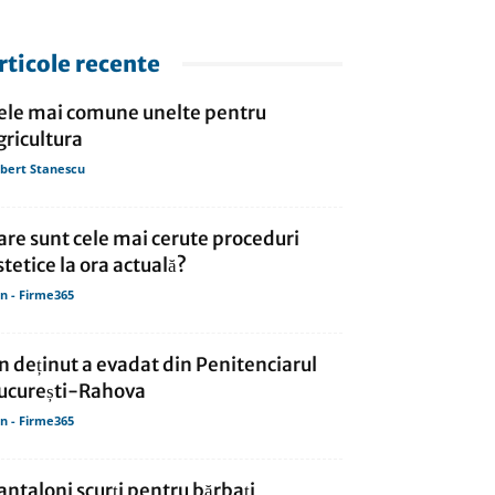
rticole recente
ele mai comune unelte pentru
gricultura
bert Stanescu
are sunt cele mai cerute proceduri
stetice la ora actuală?
in - Firme365
n deținut a evadat din Penitenciarul
ucurești-Rahova
in - Firme365
antaloni scurți pentru bărbați