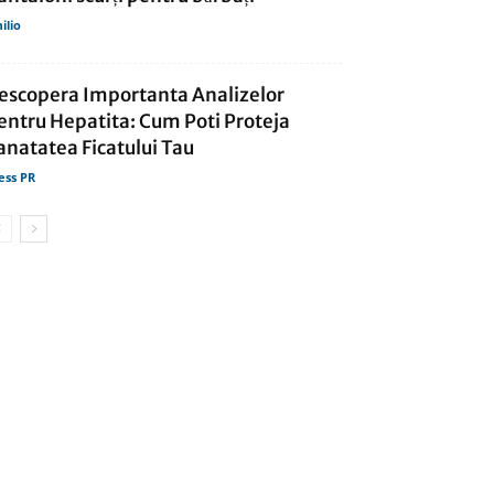
ilio
escopera Importanta Analizelor
entru Hepatita: Cum Poti Proteja
anatatea Ficatului Tau
ess PR