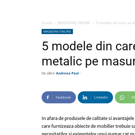
Acasă
MAGAZINE-ONLINE
5 modele din care sa al
MAGAZINE-ONLINE
5 modele din car
metalic pe masura
De către
Andreea Paul
-
Facebook
Linkedin
W
In afara de produsele de calitate si avantajele
care furnizeaza obiecte de mobilier trebuie sa
necesitatilor si exigentelor unui numar cat