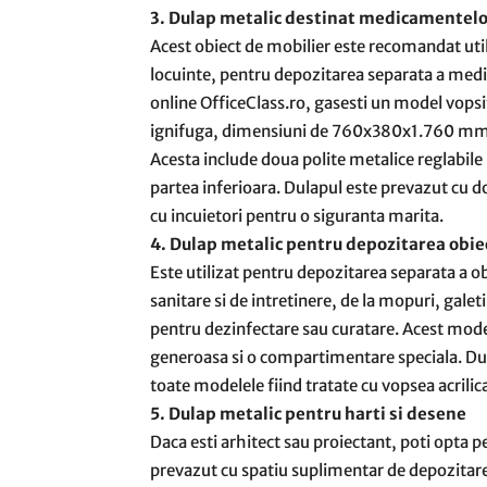
3. Dulap metalic destinat medicamentelo
Acest obiect de mobilier este recomandat utili
locuinte, pentru depozitarea separata a medi
online OfficeClass.ro, gasesti un model vopsit
ignifuga, dimensiuni de 760x380x1.760 mm si
Acesta include doua polite metalice reglabile p
partea inferioara. Dulapul este prevazut cu dou
cu incuietori pentru o siguranta marita.
4. Dulap metalic pentru depozitarea obie
Este utilizat pentru depozitarea separata a obi
sanitare si de intretinere, de la mopuri, galet
pentru dezinfectare sau curatare. Acest mode
generoasa si o compartimentare speciala. Dula
toate modelele fiind tratate cu vopsea acrilica
5. Dulap metalic pentru harti si desene
Daca esti arhitect sau proiectant, poti opta
prevazut cu spatiu suplimentar de depozitare, 