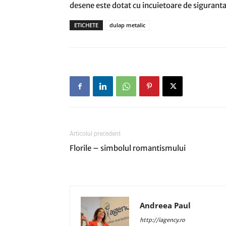
desene este dotat cu incuietoare de siguranta
ETICHETE
dulap metalic
Articolul precedent
Florile – simbolul romantismului
Andreea Paul
http://iagency.ro