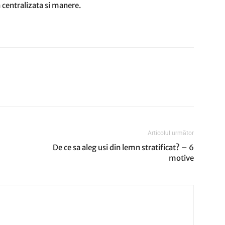
 centralizata si manere.
Articolul următor
De ce sa aleg usi din lemn stratificat? – 6
motive