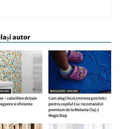
elași autor
NLINE
MAGAZINE-ONLINE
e – calorifere de baie
Cum alegi încălțămintea potrivită
egante si eficiente
pentru copilul tău: recomandări
premium de la Melania Cluj și
MagicStep