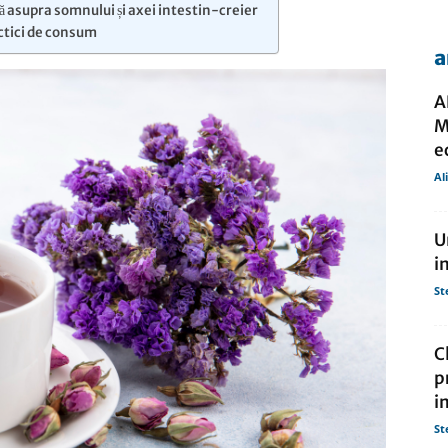
ă asupra somnului și axei intestin-creier
actici de consum
a
de
A
M
e
Al
presa
U
i
St
C
p
i
St