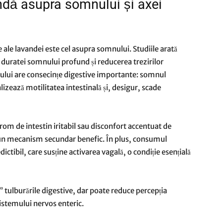
ndă asupra somnului și axei
ale lavandei este cel asupra somnului. Studiile arată
 duratei somnului profund și reducerea trezirilor
nului are consecințe digestive importante: somnul
izează motilitatea intestinală și, desigur, scade
ndrom de intestin iritabil sau disconfort accentuat de
 un mecanism secundar benefic. În plus, consumul
ictibil, care susține activarea vagală, o condiție esențială
” tulburările digestive, dar poate reduce percepția
istemului nervos enteric.