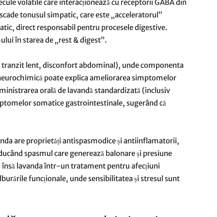
olecule volatile care interacționează cu receptorii GABA din
 scade tonusul simpatic, care este „acceleratorul”
tic, direct responsabil pentru procesele digestive.
ului în starea de „rest & digest”.
re, tranzit lent, disconfort abdominal), unde componenta
e neurochimică poate explica ameliorarea simptomelor
ministrarea orală de lavandă standardizată (inclusiv
simptomelor somatice gastrointestinale, sugerând că
nda are proprietăți antispasmodice și antiinflamatorii,
educând spasmul care generează balonare și presiune
însă lavanda într-un tratament pentru afecțiuni
burările funcționale, unde sensibilitatea și stresul sunt