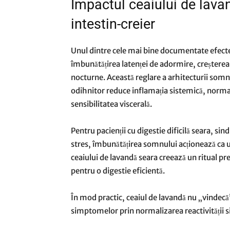
Impactul ceaiului de lava
intestin-creier
Unul dintre cele mai bine documentate efecte 
îmbunătățirea latenței de adormire, creșterea
nocturne. Această reglare a arhitecturii som
odihnitor reduce inflamația sistemică, normal
sensibilitatea viscerală.
Pentru pacienții cu digestie dificilă seara, si
stres, îmbunătățirea somnului acționează ca
ceaiului de lavandă seara creează un ritual pred
pentru o digestie eficientă.
În mod practic, ceaiul de lavandă nu „vindecă
simptomelor prin normalizarea reactivității s