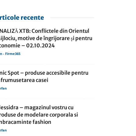
rticole recente
NALIZĂ XTB: Conflictele din Orientul
ijlociu, motive de îngrijorare şi pentru
conomie – 02.10.2024
in - Firme365
nic Spot – produse accesibile pentru
nfrumusetarea casei
efan
lessidra – magazinul vostru cu
roduse de modelare corporala si
mbracaminte fashion
efan