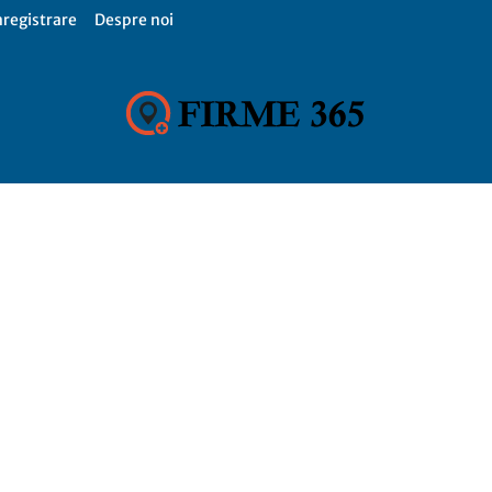
nregistrare
Despre noi
Firme
365,
Catalog