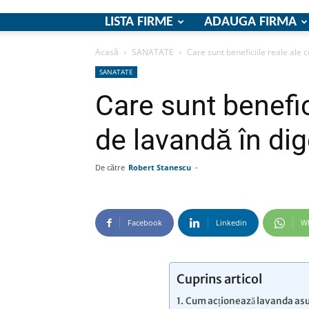
LISTA FIRME
ADAUGA FIRMA
Acasă
SANATATE
Care sunt beneficiile reale ale c
SANATATE
Care sunt benefici
de lavandă în dig
De către
Robert Stanescu
-
Facebook
Linkedin
W
Cuprins articol
Cum acționează lavanda asup