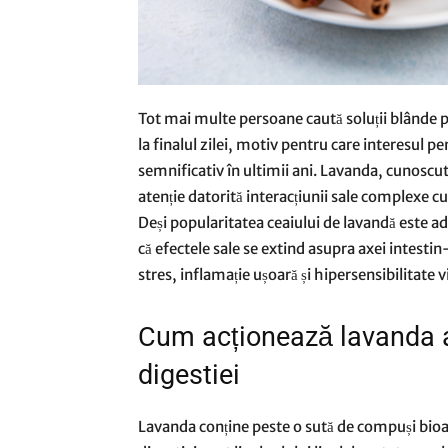
Tot mai multe persoane caută soluții blânde 
la finalul zilei, motiv pentru care interesul p
semnificativ în ultimii ani. Lavanda, cunoscut
atenție datorită interacțiunii sale complexe c
Deși popularitatea ceaiului de lavandă este ad
că efectele sale se extind asupra axei intesti
stres, inflamație ușoară și hipersensibilitate v
Cum acționează lavanda a
digestiei
Lavanda conține peste o sută de compuși bioac