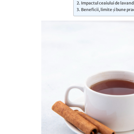
Impactul ceaiului de lavand
Beneficii, limite și bune pr