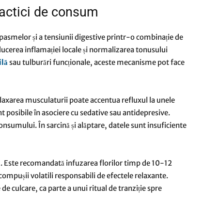
practici de consum
spasmelor și a tensiunii digestive printr-o combinație de
ducerea inflamației locale și normalizarea tonusului
ilă
sau tulburări funcționale, aceste mecanisme pot face
 Relaxarea musculaturii poate accentua refluxul la unele
posibile în asociere cu sedative sau antidepresive.
consumului. În sarcină și alăptare, datele sunt insuficiente
ă. Este recomandată infuzarea florilor timp de 10-12
ompușii volatili responsabili de efectele relaxante.
e culcare, ca parte a unui ritual de tranziție spre