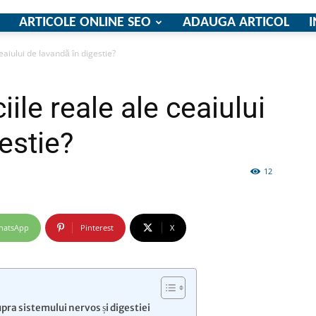
ARTICOLE ONLINE SEO
ADAUGA ARTICOL
I
eaiului de lavandă în digestie?
firme
ile reale ale ceaiului
estie?
12
si
hatsApp
Pinterest
X
comunicate
ra sistemului nervos și digestiei