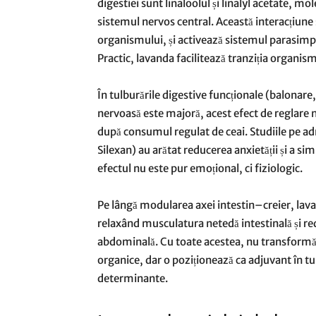
digestiei sunt linaloolul și linalyl acetate, m
sistemul nervos central. Această interacțiune
organismului, și activează sistemul parasimpa
Practic, lavanda facilitează tranziția organism
În tulburările digestive funcționale (balona
nervoasă este majoră, acest efect de reglar
după consumul regulat de ceai. Studiile pe ad
Silexan) au arătat reducerea anxietății și a 
efectul nu este pur emoțional, ci fiziologic.
Pe lângă modularea axei intestin–creier, lava
relaxând musculatura netedă intestinală și r
abdominală. Cu toate acestea, nu transformă 
organice, dar o poziționează ca adjuvant în tul
determinante.