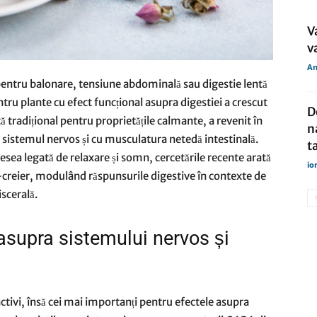
V
v
An
pentru balonare, tensiune abdominală sau digestie lentă
entru plante cu efect funcțional asupra digestiei a crescut
D
ă tradițional pentru proprietățile calmante, a revenit în
n
u sistemul nervos și cu musculatura netedă intestinală.
t
esea legată de relaxare și somn, cercetările recente arată
io
n-creier, modulând răspunsurile digestive în contexte de
iscerală.
supra sistemului nervos și
tivi, însă cei mai importanți pentru efectele asupra