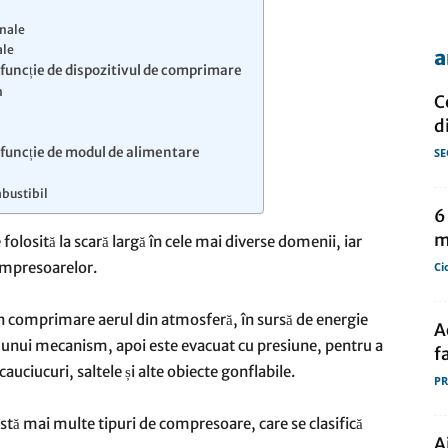
nale
ale
a
 funcție de dispozitivul de comprimare
de
n
C
d
 funcție de modul de alimentare
SE
e
bustibil
presa
6
m
olosită la scară largă în cele mai diverse domenii, iar
compresoarelor.
Ci
n comprimare aerul din atmosferă, în sursă de energie
A
ul unui mecanism, apoi este evacuat cu presiune, pentru a
f
uciucuri, saltele și alte obiecte gonflabile.
PR
există mai multe tipuri de compresoare, care se clasifică
A