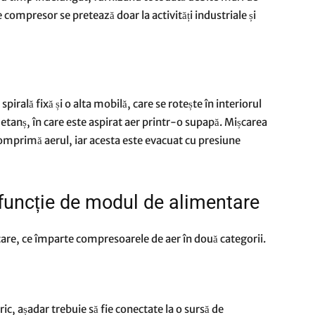
de compresor se pretează doar la activități industriale și
pirală fixă și o alta mobilă, care se rotește în interiorul
 etanș, în care este aspirat aer printr-o supapă. Mișcarea
e comprimă aerul, iar acesta este evacuat cu presiune
funcție de modul de alimentare
ficare, ce împarte compresoarele de aer în două categorii.
c, așadar trebuie să fie conectate la o sursă de