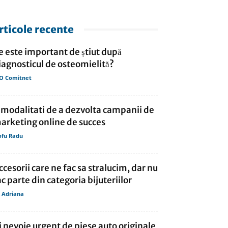
rticole recente
e este important de știut după
iagnosticul de osteomielită?
O Comitnet
 modalitati de a dezvolta campanii de
arketing online de succes
ofu Radu
ccesorii care ne fac sa stralucim, dar nu
ac parte din categoria bijuteriilor
 Adriana
i nevoie urgent de piese auto originale