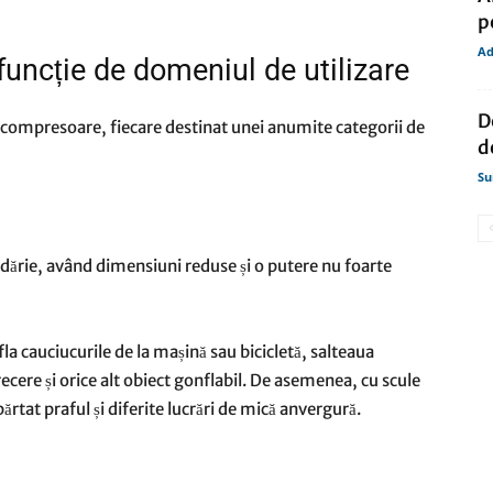
p
Ad
funcție de domeniul de utilizare
D
de compresoare, fiecare destinat unei anumite categorii de
d
Su
odărie, având dimensiuni reduse și o putere nu foarte
a cauciucurile de la mașină sau bicicletă, salteaua
ecere și orice alt obiect gonflabil. De asemenea, cu scule
ărtat praful și diferite lucrări de mică anvergură.