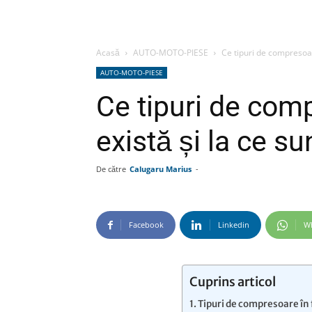
Acasă
AUTO-MOTO-PIESE
Ce tipuri de compresoare
AUTO-MOTO-PIESE
Ce tipuri de com
există și la ce su
De către
Calugaru Marius
-
Facebook
Linkedin
W
Cuprins articol
Tipuri de compresoare în 