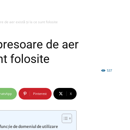
 de aer există și la ce sunt folosite
firme
presoare de aer
nt folosite
537
si
hatsApp
Pinterest
X
comunicate
funcție de domeniul de utilizare