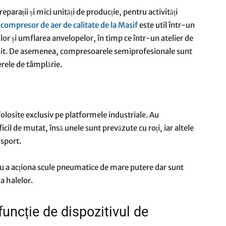
eparații și mici unități de producție, pentru activități
 compresor de aer de calitate de la Masif
este util într-un
or și umflarea anvelopelor, în timp ce într-un atelier de
vopsit. De asemenea, compresoarele semiprofesionale sunt
ierele de tâmplărie.
olosite exclusiv pe platformele industriale. Au
cil de mutat, însă unele sunt prevăzute cu roți, iar altele
sport.
tru a acționa scule pneumatice de mare putere dar sunt
 a halelor.
uncție de dispozitivul de