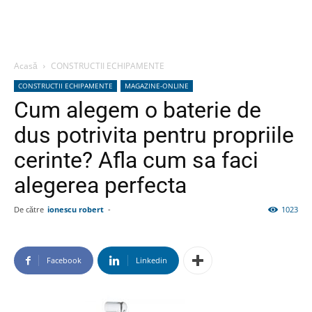
Acasă
CONSTRUCTII ECHIPAMENTE
CONSTRUCTII ECHIPAMENTE
MAGAZINE-ONLINE
Cum alegem o baterie de
dus potrivita pentru propriile
cerinte? Afla cum sa faci
alegerea perfecta
De către
ionescu robert
-
1023
Facebook
Linkedin