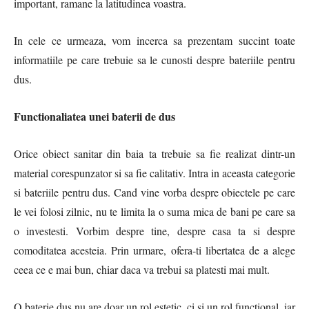
important, ramane la latitudinea voastra.
In cele ce urmeaza, vom incerca sa prezentam succint toate
informatiile pe care trebuie sa le cunosti despre bateriile pentru
dus.
Functionaliatea unei baterii de dus
Orice obiect sanitar din baia ta trebuie sa fie realizat dintr-un
material corespunzator si sa fie calitativ. Intra in aceasta categorie
si bateriile pentru dus. Cand vine vorba despre obiectele pe care
le vei folosi zilnic, nu te limita la o suma mica de bani pe care sa
o investesti. Vorbim despre tine, despre casa ta si despre
comoditatea acesteia. Prin urmare, ofera-ti libertatea de a alege
ceea ce e mai bun, chiar daca va trebui sa platesti mai mult.
O baterie dus nu are doar un rol estetic, ci si un rol functional, iar