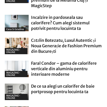
premium de la Melania Cluj și
ONLINE
MagicStep
Incalzire in pardoseala sau
calorifere? Cum alegi sistemul
potrivit pentru locuinta ta
Casa Si Gradina
Cătălin Botezatu, Luxul Autentic și
Noua Generație de Fashion Premium
MAGAZINE-
din București
ONLINE
Faral Condor – gama de calorifere
verticale din aluminiu pentru
MAGAZINE-
interioare moderne
ONLINE
De ce sa alegi un calorifer de baie
portprosop pentru locuinta ta
MAGAZINE-
ONLINE