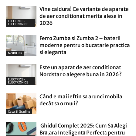
Vine caldura! Ce variante de aparate
de aer conditionat merita alese in
ELECTRICE-
2026
ELECTRONICE
Ferro Zumba si Zumba 2 – baterii
moderne pentru o bucatarie practica
si eleganta
MOBILIER
Este un aparat de aer conditionat
Nordstar o alegere buna in 2026?
ELECTRICE-
ELECTRONICE
Când e mai ieftin să arunci mobila
decât să o muți?
Casa Si Gradina
Ghidul Complet 2025: Cum Să Alegi
Brățara Inteligentă Perfectă pentru