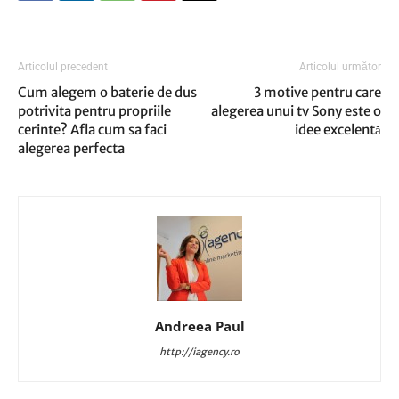
Articolul precedent
Articolul următor
Cum alegem o baterie de dus
3 motive pentru care
potrivita pentru propriile
alegerea unui tv Sony este o
cerinte? Afla cum sa faci
idee excelentă
alegerea perfecta
Andreea Paul
http://iagency.ro