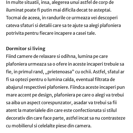
In multe situatii, insa, alegerea unui astfel de corp de
iluminat poate fi putin mai dificila decat te asteptai.
Tocmai de aceea, in randurile ce urmeaza vei descoperi
cateva sfaturi si detalii care sa te ajute sa alegi plafoniera
potrivita pentru fiecare incapere a casei tale.
Dormitor si living
Fiind camere de relaxare si odihna, lumina pe care
plafoniera urmeaza sa o ofere in aceste incaperi trebuie sa
fie, in primul rand, „prietenoasa” cu ochii. Astfel, sfatul ar
fi sa optezi pentru o lumina calda, eventual filtrata de
abajurul respectivei plafoniere. Fiindca aceste incaperi pun
mare accent pe design, plafoniera pe care o alegi va trebui
sa aiba un aspect corespunzator, asadar va trebui sa fii
atent la materialele din care este confectionata si stilul
decorativ din care face parte, astfel incat sa nu contrasteze
cu mobilierul si celelalte piese din camera.