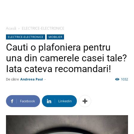
Acasă
ELECTRICE-ELECTRONICE
ELECTRICE-ELECTRONICE
MOBILIER
Cauti o plafoniera pentru
una din camerele casei tale?
Iata cateva recomandari!
De către
Andreea Paul
-
1032
Facebook
Linkedin