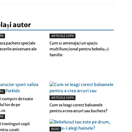
elași autor
PII
ARTICOLE COPII
za pachete speciale
Cum să amenajați un spațiu
cerile aniversare ale
multifuncțional pentru bebeluș și
familie
PII
ARTICOLE COPII
ii cumpără de toate
ul lor de pe
Cum se leagă corect baloanele
.ro
pentru a crea arcuri sau buchete?
PII
i treninguri copii
BLOG
entru școală