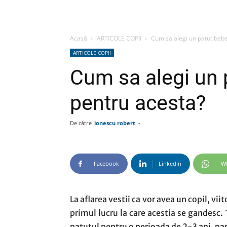
Acasă
ARTICOLE COPII
Cum sa alegi un patut bebe
ARTICOLE COPII
Cum sa alegi un 
pentru acesta?
De către
ionescu robert
-
Facebook
Linkedin
W
La aflarea vestii ca vor avea un copil, vi
primul lucru la care acestia se gandesc.
patutul pentru o perioada de 2-3 ani, pa