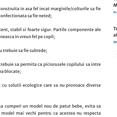
M
onstruita in asa fel incat marginile/colturile sa fie
Pr
 confectionata sa fie neted;
T
stent, stabil si foarte sigur. Partile componente ale
a
aneasca in vreun fel pe copil;
SE
u trebuie sa fie subrede;
trebuie sa permita ca piciorusele copilului sa intre
na blocate;
it cu solutii ecologice care sa nu provoace diverse
e sa cumperi un model nou de patut bebe, evita sa
model mai vechi pentru ca acestea nu respecta