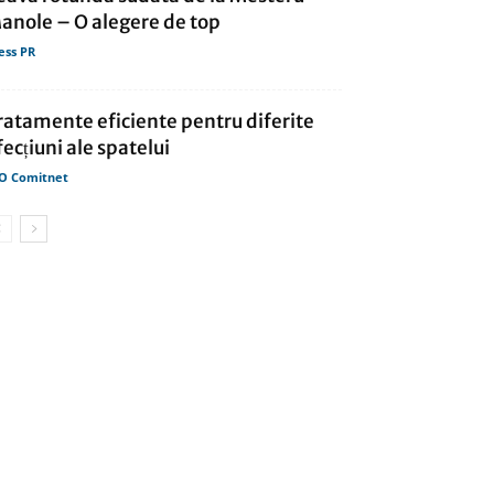
anole – O alegere de top
ess PR
ratamente eficiente pentru diferite
fecțiuni ale spatelui
O Comitnet