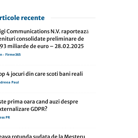
rticole recente
igi Communications N.V. raportează
enituri consolidate preliminare de
,93 miliarde de euro – 28.02.2025
in - Firme365
op 4 jocuri din care scoti bani reali
dreea Paul
ste prima oara cand auzi despre
xternalizare GDPR?
ess PR
eava rotunda sudata de la Mesteru