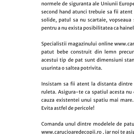
normele de siguranta ale Uniunii Europen
second hand atunci trebuie sa fii atent s
solide, patul sa nu scartaie, vopseaua s
pentru a nu exista posibilitatea ca hainel
Specialistii magazinului online www.car
patut bebe construit din lemn precum 
acestui tip de pat sunt dimensiuni stand
usurinta o saltea potrivita.
Insistam sa fii atent la distanta dintr
ruleta. Asigura-te ca spatiul acesta nu
cauza existentei unui spatiu mai mare.
Evita astfel de pericole!
Comanda unul dintre modelele de patut
www.carucioaredecopii.ro , iar noi te as