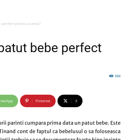
 perfect pentru acesta?
firme
patut bebe perfect
666
si
hatsApp
Pinterest
X
comunicate
itorii parinti cumpara prima data un patut bebe. Este
 Tinand cont de faptul ca bebelusul o sa foloseasca
rintii trebuie sa se documenteze foarte bine inainte