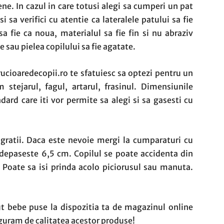
e. In cazul in care totusi alegi sa cumperi un pat
i sa verifici cu atentie ca lateralele patului sa fie
a fie ca noua, materialul sa fie fin si nu abraziv
e sau pielea copilului sa fie agatate.
ucioaredecopii.ro te sfatuiesc sa optezi pentru un
stejarul, fagul, artarul, frasinul. Dimensiunile
ard care iti vor permite sa alegi si sa gasesti cu
e gratii. Daca este nevoie mergi la cumparaturi cu
 depaseste 6,5 cm. Copilul se poate accidenta din
 Poate sa isi prinda acolo piciorusul sau manuta.
 bebe puse la dispozitia ta de magazinul online
iguram de calitatea acestor produse!