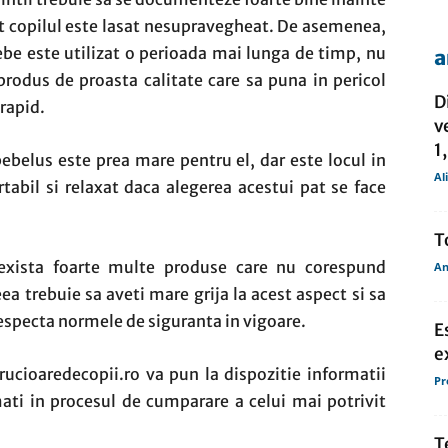
tut copilul este lasat nesupravegheat. De asemenea,
ebe este utilizat o perioada mai lunga de timp, nu
a
de
produs de proasta calitate care sa puna in pericol
D
 rapid.
v
1
ebelus este prea mare pentru el, dar este locul in
Al
tabil si relaxat daca alegerea acestui pat se face
presa
T
exista foarte multe produse care nu corespund
An
ea trebuie sa aveti mare grija la acest aspect si sa
especta normele de siguranta in vigoare.
E
e
ucioaredecopii.ro va pun la dispozitie informatii
Pr
rmati in procesul de cumparare a celui mai potrivit
T