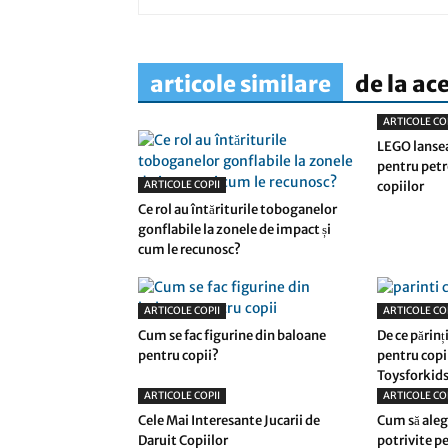
articole similare
de la ac
ARTICOLE CO
LEGO lansea
pentru petre
ARTICOLE COPII
copiilor
Ce rol au întăriturile toboganelor
gonflabile la zonele de impact și
cum le recunosc?
ARTICOLE COPII
ARTICOLE CO
Cum se fac figurine din baloane
De ce părinț
pentru copii?
pentru copil
Toysforkids
ARTICOLE COPII
ARTICOLE CO
Cele Mai Interesante Jucarii de
Cum să aleg
Daruit Copiilor
potrivite p