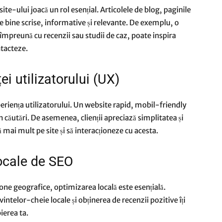
te-ului joacă un rol esențial. Articolele de blog, paginile
fie bine scrise, informative și relevante. De exemplu, o
, împreună cu recenzii sau studii de caz, poate inspira
ntacteze.
i utilizatorului (UX)
eriența utilizatorului. Un website rapid, mobil-friendly
n căutări. De asemenea, clienții apreciază simplitatea și
 mai mult pe site și să interacționeze cu acesta.
locale de SEO
ne geografice, optimizarea locală este esențială.
uvintelor-cheie locale și obținerea de recenzii pozitive îți
ierea ta.