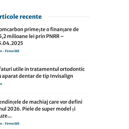
rticole recente
omcarbon primeşte o finanţare de
5,2 milioane lei prin PNRR –
5.04.2025
in - Firme365
faturi utile in tratamentul ortodontic
u aparat dentar de tip Invisalign
in
endințele de machiaj care vor defini
nul 2026. Piele de super model și
uze...
in - Firme365