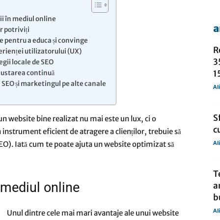
ții în mediul online
a
r potriviți
de
te pentru a educa și convinge
R
rienței utilizatorului (UX)
3
egii locale de SEO
1
ajustarea continuă
 SEO și marketingul pe alte canale
Al
presa
S
n website bine realizat nu mai este un lux, ci o
c
 instrument eficient de atragere a clienților, trebuie să
Al
EO). Iată cum te poate ajuta un website optimizat să
T
n mediul online
a
b
Al
Unul dintre cele mai mari avantaje ale unui website