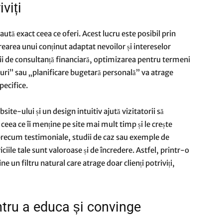
iviți
aută exact ceea ce oferi. Acest lucru este posibil prin
crearea unui conținut adaptat nevoilor și intereselor
cii de consultanță financiară, optimizarea pentru termeni
ri” sau „planificare bugetară personală” va atrage
pecifice.
ite-ului și un design intuitiv ajută vizitatorii să
ceea ce îi menține pe site mai mult timp și le crește
 precum testimoniale, studii de caz sau exemple de
ciile tale sunt valoroase și de încredere. Astfel, printr-o
e un filtru natural care atrage doar clienți potriviți,
ntru a educa și convinge