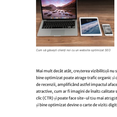
Cum să găsești clienți noi cu un website optimizat SEO
Mai mult decât atât, creșterea vizibilității n
bine optimizat poate atrage trafic organic și d
de recenzii, amplificând astfel impactul afac
atractive, cum ar fi imagini de înaltă calitat
clic (CTR) și poate face site-ul tău mai atrăgăt
și bine optimizat devine o carte de vizită dig