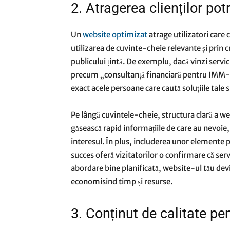
2. Atragerea clienților potr
Un
website optimizat
atrage utilizatori care c
utilizarea de cuvinte-cheie relevante și prin 
publicului țintă. De exemplu, dacă vinzi servi
precum „consultanță financiară pentru IMM-u
exact acele persoane care caută soluțiile tale s
Pe lângă cuvintele-cheie, structura clară a webs
găsească rapid informațiile de care au nevoie, 
interesul. În plus, includerea unor elemente
succes oferă vizitatorilor o confirmare că servi
abordare bine planificată, website-ul tău devin
economisind timp și resurse.
3. Conținut de calitate pe