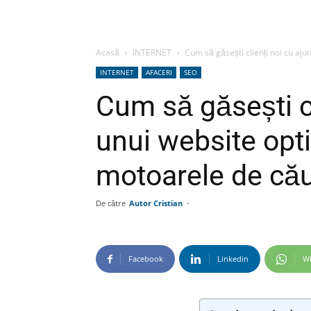
Acasă
INTERNET
Cum să găsești clienți noi cu aju
INTERNET
AFACERI
SEO
Cum să găsești cl
unui website opt
motoarele de că
De către
Autor Cristian
-
Facebook
Linkedin
W