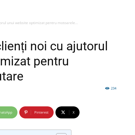
torul unui website optimizat pentru motoarele...
firme
ienți noi cu ajutorul
imizat pentru
utare
si
234
hatsApp
Pinterest
X
comunicate