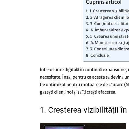
Cuprins articol
1. Creșterea vizibilită
2. Atragerea cliențilo
3. Conținut de calita
4. Îmbunătățirea expe
5. Crearea unei strat
6. Monitorizarea și 
7. Conexiunea dintre
Concluzie
Într-o lume digitală în continuă expansiune, u
necesitate. Însă, pentru ca acesta să devină un
fie optimizat pentru motoarele de căutare (S
găsești clienți noi și să îți crești afacerea.
1. Creșterea vizibilității î