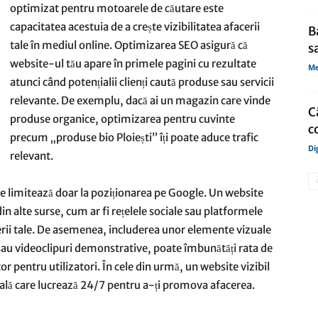
optimizat pentru motoarele de căutare este
capacitatea acestuia de a crește vizibilitatea afacerii
B
tale în mediul online. Optimizarea SEO asigură că
s
website-ul tău apare în primele pagini cu rezultate
Me
atunci când potențialii clienți caută produse sau servicii
relevante. De exemplu, dacă ai un magazin care vinde
C
produse organice, optimizarea pentru cuvinte
c
precum „produse bio Ploiești” îți poate aduce trafic
Di
relevant.
u se limitează doar la poziționarea pe Google. Un website
in alte surse, cum ar fi rețelele sociale sau platformele
erii tale. De asemenea, includerea unor elemente vizuale
e sau videoclipuri demonstrative, poate îmbunătăți rata de
or pentru utilizatori. În cele din urmă, un website vizibil
itală care lucrează 24/7 pentru a-ți promova afacerea.