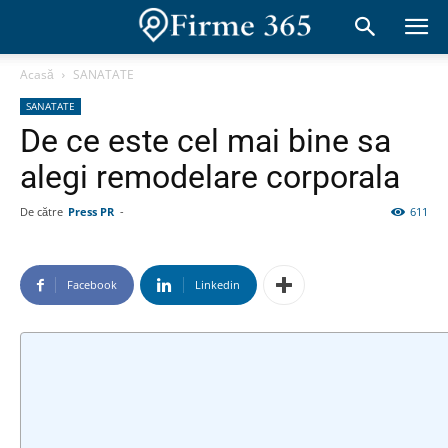
Acasă
SANATATE
SANATATE
De ce este cel mai bine sa
alegi remodelare corporala
De către
Press PR
-
611
Facebook
Linkedin