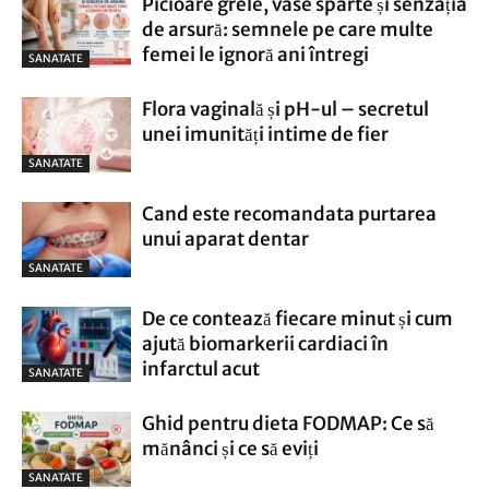
Picioare grele, vase sparte și senzația
de arsură: semnele pe care multe
femei le ignoră ani întregi
SANATATE
Flora vaginală și pH-ul – secretul
unei imunități intime de fier
SANATATE
Cand este recomandata purtarea
unui aparat dentar
SANATATE
De ce contează fiecare minut și cum
ajută biomarkerii cardiaci în
infarctul acut
SANATATE
Ghid pentru dieta FODMAP: Ce să
mănânci și ce să eviți
SANATATE