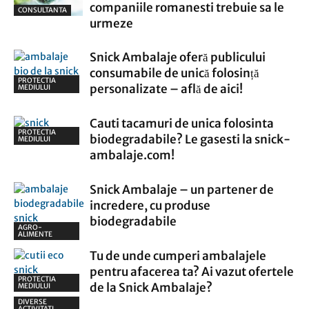
companiile romanesti trebuie sa le
CONSULTANTA
urmeze
Snick Ambalaje oferă publicului
consumabile de unică folosință
PROTECTIA
personalizate – află de aici!
MEDIULUI
Cauti tacamuri de unica folosinta
PROTECTIA
biodegradabile? Le gasesti la snick-
MEDIULUI
ambalaje.com!
Snick Ambalaje – un partener de
incredere, cu produse
biodegradabile
AGRO-
ALIMENTE
Tu de unde cumperi ambalajele
pentru afacerea ta? Ai vazut ofertele
PROTECTIA
de la Snick Ambalaje?
MEDIULUI
DIVERSE
ACTIVITATI