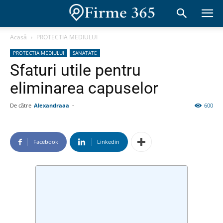
Acasă
PROTECTIA MEDIULUI
PROTECTIA MEDIULUI
SANATATE
Sfaturi utile pentru
eliminarea capuselor
De către
Alexandraaa
-
600
Facebook
Linkedin