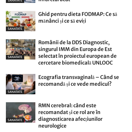
SANATATE
Ghid pentru dieta FODMAP: Ce să
mănânci și ce să eviți
SANATATE
Românii de la DDS Diagnostic,
singurul IMM din Europa de Est
selectat în proiectul european de
SANATATE
cercetare biomedicală UNLOOC
Ecografia transvaginală – Când se
recomandă și ce vede medicul?
SANATATE
RMN cerebral: când este
recomandat și ce rol are în
diagnosticarea afecțiunilor
SANATATE
neurologice