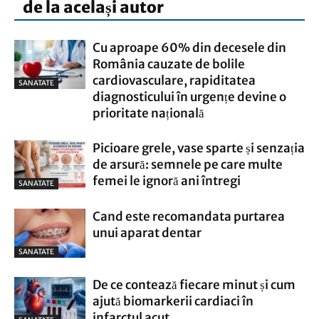
de la același autor
Cu aproape 60% din decesele din
România cauzate de bolile
cardiovasculare, rapiditatea
SANATATE
diagnosticului în urgențe devine o
prioritate națională
Picioare grele, vase sparte și senzația
de arsură: semnele pe care multe
femei le ignoră ani întregi
SANATATE
Cand este recomandata purtarea
unui aparat dentar
SANATATE
De ce contează fiecare minut și cum
ajută biomarkerii cardiaci în
infarctul acut