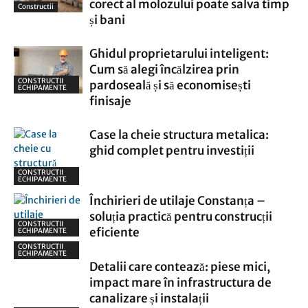
corect al molozului poate salva timp
Constructii
și bani
Ghidul proprietarului inteligent:
Cum să alegi încălzirea prin
CONSTRUCTII
pardoseală și să economisești
ECHIPAMENTE
finisaje
Case la cheie structura metalica:
ghid complet pentru investiții
CONSTRUCTII
ECHIPAMENTE
Închirieri de utilaje Constanța –
soluția practică pentru construcții
CONSTRUCTII
eficiente
ECHIPAMENTE
CONSTRUCTII
ECHIPAMENTE
Detalii care contează: piese mici,
impact mare în infrastructura de
canalizare și instalații