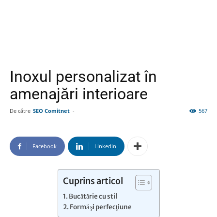
Inoxul personalizat în
amenajări interioare
De către
SEO Comitnet
-
567
Facebook
Linkedin
Cuprins articol
Bucătărie cu stil
Formă şi perfecţiune