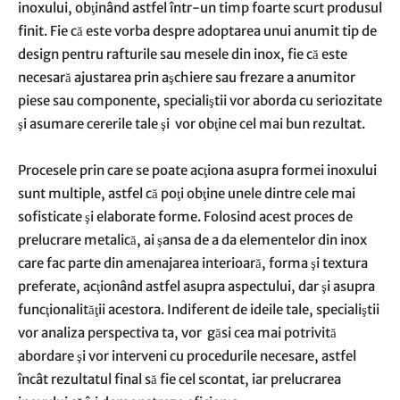
inoxului, obţinând astfel într-un timp foarte scurt produsul
finit. Fie că este vorba despre adoptarea unui anumit tip de
design pentru rafturile sau mesele din inox, fie că este
necesară ajustarea prin aşchiere sau frezare a anumitor
piese sau componente, specialiştii vor aborda cu seriozitate
şi asumare cererile tale şi vor obţine cel mai bun rezultat.
Procesele prin care se poate acţiona asupra formei inoxului
sunt multiple, astfel că poţi obţine unele dintre cele mai
sofisticate şi elaborate forme. Folosind acest proces de
prelucrare metalică, ai şansa de a da elementelor din inox
care fac parte din amenajarea interioară, forma şi textura
preferate, acţionând astfel asupra aspectului, dar şi asupra
funcţionalităţii acestora. Indiferent de ideile tale, specialiştii
vor analiza perspectiva ta, vor găsi cea mai potrivită
abordare şi vor interveni cu procedurile necesare, astfel
încât rezultatul final să fie cel scontat, iar prelucrarea