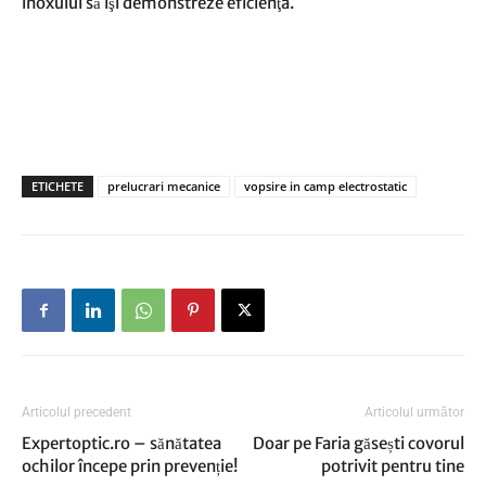
inoxului să îşi demonstreze eficienţa.
ETICHETE
prelucrari mecanice
vopsire in camp electrostatic
Articolul precedent
Articolul următor
Expertoptic.ro – sănătatea
Doar pe Faria găsești covorul
ochilor începe prin prevenție!
potrivit pentru tine