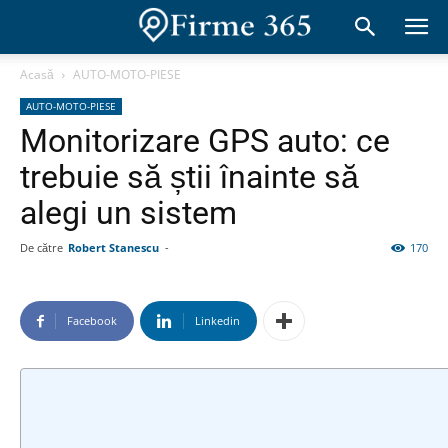
Acasă
AUTO-MOTO-PIESE
AUTO-MOTO-PIESE
Monitorizare GPS auto: ce
trebuie să știi înainte să
alegi un sistem
De către
Robert Stanescu
-
170
Facebook
Linkedin