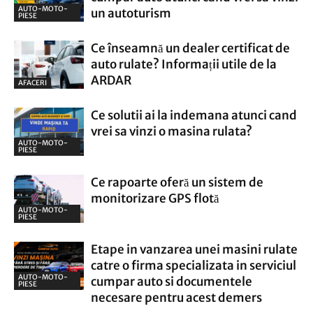
AUTO-MOTO-
un autoturism
PIESE
Ce înseamnă un dealer certificat de
auto rulate? Informații utile de la
ARDAR
AFACERI
Ce solutii ai la indemana atunci cand
vrei sa vinzi o masina rulata?
AUTO-MOTO-
PIESE
Ce rapoarte oferă un sistem de
monitorizare GPS flotă
AUTO-MOTO-
PIESE
Etape in vanzarea unei masini rulate
catre o firma specializata in serviciul
AUTO-MOTO-
cumpar auto si documentele
PIESE
necesare pentru acest demers