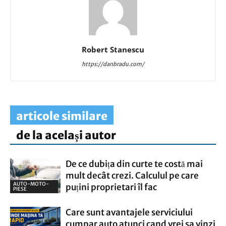
Robert Stanescu
https://danbradu.com/
articole similare
de la același autor
De ce dubița din curte te costă mai
mult decât crezi. Calculul pe care
AUTO-MOTO-
puțini proprietari îl fac
PIESE
Care sunt avantajele serviciului
cumpar auto atunci cand vrei sa vinzi