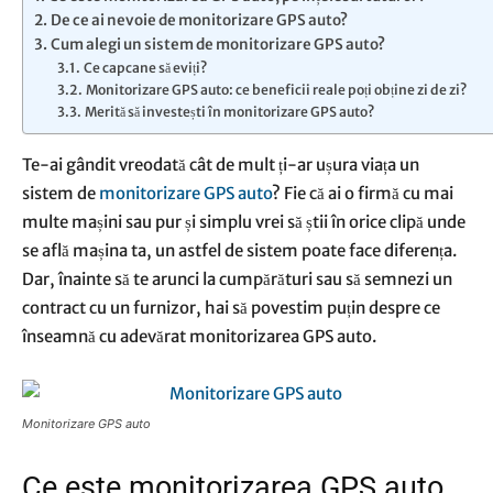
De ce ai nevoie de monitorizare GPS auto?
Cum alegi un sistem de monitorizare GPS auto?
Ce capcane să eviți?
Monitorizare GPS auto: ce beneficii reale poți obține zi de zi?
Merită să investești în monitorizare GPS auto?
Te-ai gândit vreodată cât de mult ți-ar ușura viața un
sistem de
monitorizare GPS auto
? Fie că ai o firmă cu mai
multe mașini sau pur și simplu vrei să știi în orice clipă unde
se află mașina ta, un astfel de sistem poate face diferența.
Dar, înainte să te arunci la cumpărături sau să semnezi un
contract cu un furnizor, hai să povestim puțin despre ce
înseamnă cu adevărat monitorizarea GPS auto.
Monitorizare GPS auto
Ce este monitorizarea GPS auto,