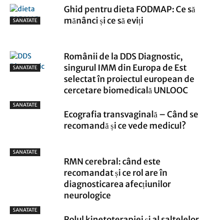
Ghid pentru dieta FODMAP: Ce să
mănânci și ce să eviți
SANATATE
Românii de la DDS Diagnostic,
singurul IMM din Europa de Est
SANATATE
selectat în proiectul european de
cercetare biomedicală UNLOOC
SANATATE
Ecografia transvaginală – Când se
recomandă și ce vede medicul?
SANATATE
RMN cerebral: când este
recomandat și ce rol are în
diagnosticarea afecțiunilor
neurologice
SANATATE
Rolul kinetoterapiei și al saltelelor