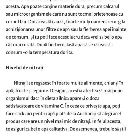
acesta. Apa poate conține materie dură, precum calcarul
sau microorganismele care nu sunt tocmai prietenoase cu
corpul tău. Din această cauză, foarte mulți oameni recurg la
achiziționarea unor filtre de apă sau la fierberea apei înainte
de consum. Și tu poți face acest lucru dacă vrei să bei o apă
cât mai curată. După fierbere, lasă apa să se răcească i
consum-o la temperatura dorită.
Nivelul de nitrați
Nitrații se regăsesc în foarte multe alimente, chiar și în
apă, fructe și legume. Desigur, aceștia afectează mai puțin
organismul dacă în dieta zilnică apare și o doză
satisfăcătoare de vitamina C. În ceea ce privește apa, poți
face
click aici pentru apă plată
de la Auchan și să alegi acel
produs care are un nivel mai mic de nitrați. În felul acesta,
te asiguri că bei o apă calitativă. De asemenea, trebuie să știi