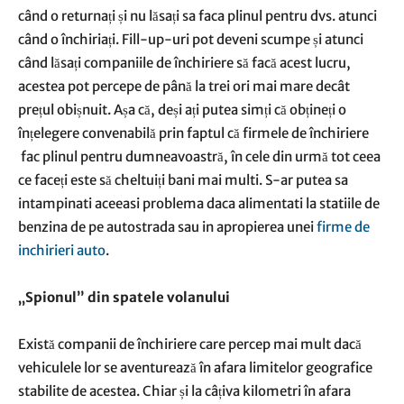
când o returnați și nu lăsați sa faca plinul pentru dvs. atunci
când o închiriați. Fill-up-uri pot deveni scumpe și atunci
când lăsați companiile de închiriere să facă acest lucru,
acestea pot percepe de până la trei ori mai mare decât
prețul obișnuit. Așa că, deși ați putea simți că obțineți o
înțelegere convenabilă prin faptul că firmele de închiriere
fac plinul pentru dumneavoastră, în cele din urmă tot ceea
ce faceți este să cheltuiți bani mai multi. S-ar putea sa
intampinati aceeasi problema daca alimentati la statiile de
benzina de pe autostrada sau in apropierea unei
firme de
inchirieri auto
.
„Spionul” din spatele volanului
Există companii de închiriere care percep mai mult dacă
vehiculele lor se aventurează în afara limitelor geografice
stabilite de acestea. Chiar și la câțiva kilometri în afara