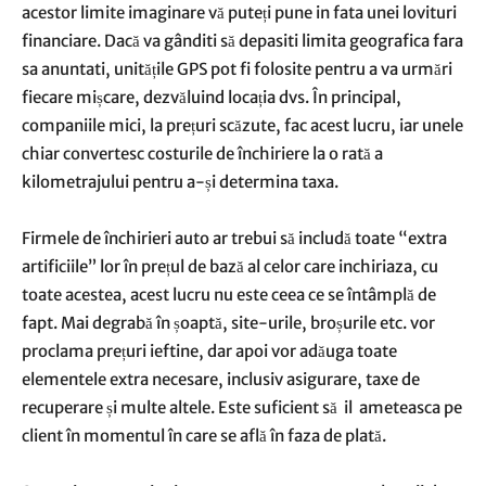
acestor limite imaginare vă puteți pune in fata unei lovituri
financiare. Dacă va gânditi să depasiti limita geografica fara
sa anuntati, unitățile GPS pot fi folosite pentru a va urmări
fiecare mișcare, dezvăluind locația dvs. În principal,
companiile mici, la prețuri scăzute, fac acest lucru, iar unele
chiar convertesc costurile de închiriere la o rată a
kilometrajului pentru a-și determina taxa.
Firmele de închirieri auto ar trebui să includă toate “extra
artificiile” lor în prețul de bază al celor care inchiriaza, cu
toate acestea, acest lucru nu este ceea ce se întâmplă de
fapt. Mai degrabă în șoaptă, site-urile, broșurile etc. vor
proclama prețuri ieftine, dar apoi vor adăuga toate
elementele extra necesare, inclusiv asigurare, taxe de
recuperare și multe altele. Este suficient să il ameteasca pe
client în momentul în care se află în faza de plată.