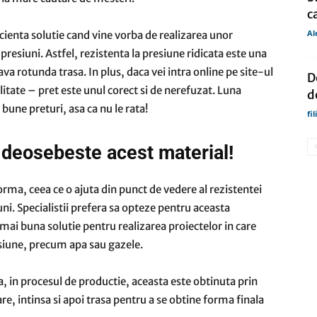
c
Al
cienta solutie cand vine vorba de realizarea unor
presiuni. Astfel, rezistenta la presiune ridicata este una
ava rotunda trasa. In plus, daca vei intra online pe site-ul
D
litate – pret este unul corect si de nerefuzat. Luna
d
bune preturi, asa ca nu le rata!
fi
e deosebeste acest material!
rma, ceea ce o ajuta din punct de vedere al rezistentei
iuni. Specialistii prefera sa opteze pentru aceasta
 mai buna solutie pentru realizarea proiectelor in care
esiune, precum apa sau gazele.
 in procesul de productie, aceasta este obtinuta prin
re, intinsa si apoi trasa pentru a se obtine forma finala