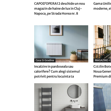
CAPOD’OPERA12 deschide un nou
Gama Unilin
magazin de haine de lux in Cluj-
moderne, el
Napoca, pe Strada Horea nr. 8
Casa Si Gradina
MAGAZINE-O
Incalzire in pardoseala sau
Cătălin Bot
calorifere? Cum alegi sistemul
Noua Genera
potrivit pentru locuinta ta
Premium di