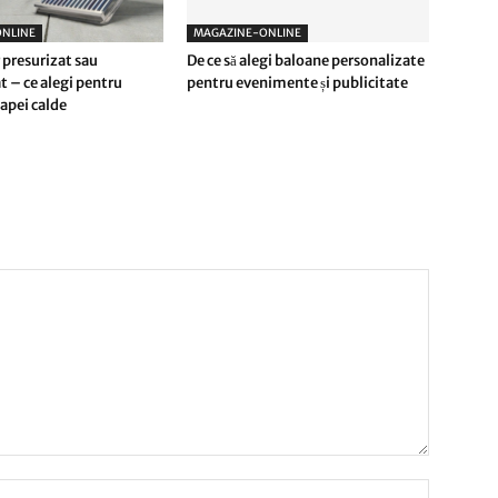
NLINE
MAGAZINE-ONLINE
 presurizat sau
De ce să alegi baloane personalizate
t – ce alegi pentru
pentru evenimente și publicitate
apei calde