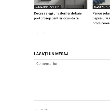
MAGAZINE-ONLINE
MAGAZINE-O
De ce sa alegi un calorifer de baie
Panou solar
portprosop pentru locuinta ta
nepresuriza
producerea 
LĂSAȚI UN MESAJ