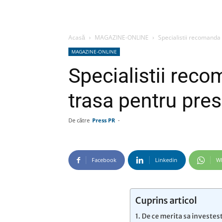
Acasă
MAGAZINE-ONLINE
Specialistii recomanda 
MAGAZINE-ONLINE
Specialistii rec
trasa pentru presi
De către
Press PR
-
Facebook
Linkedin
W
Cuprins articol
De ce merita sa investest