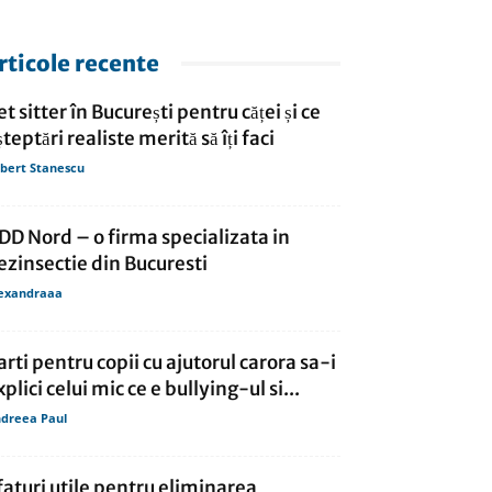
rticole recente
et sitter în București pentru căței și ce
șteptări realiste merită să îți faci
bert Stanescu
DD Nord – o firma specializata in
ezinsectie din Bucuresti
exandraaa
arti pentru copii cu ajutorul carora sa-i
xplici celui mic ce e bullying-ul si...
dreea Paul
faturi utile pentru eliminarea