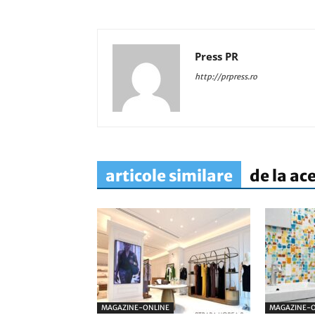
Press PR
http://prpress.ro
articole similare
de la ac
MAGAZINE-ONLINE
MAGAZINE-O