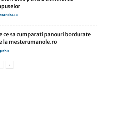
apuselor
exandraaa
e ce sa cumparati panouri bordurate
e la mesterumanole.ro
lipakis