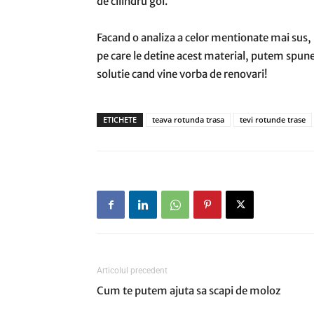
de cilindru gol.
Facand o analiza a celor mentionate mai sus, r
pe care le detine acest material, putem spune
solutie cand vine vorba de renovari!
ETICHETE
teava rotunda trasa
tevi rotunde trase
Articolul precedent
Cum te putem ajuta sa scapi de moloz