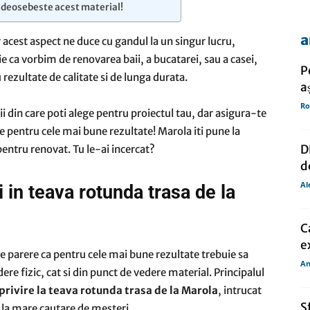
se deosebeste acest material!
a
ar acest aspect ne duce cu gandul la un singur lucru,
de
ie ca vorbim de renovarea baii, a bucatarei, sau a casei,
P
rezultate de calitate si de lunga durata.
a
Ro
ii din care poti alege pentru proiectul tau, dar asigura-te
le pentru cele mai bune rezultate! Marola iti pune la
presa
D
pentru renovat. Tu le-ai incercat?
d
Al
 in teava rotunda trasa de la
C
e
de parere ca pentru cele mai bune rezultate trebuie sa
An
re fizic, cat si din punct de vedere material. Principalul
cu privire la teava rotunda trasa de la Marola
, intrucat
S
t la mare cautare de mesteri.