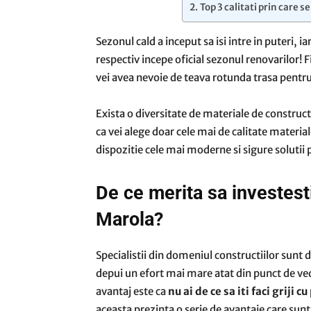
Top 3 calitati prin care 
Sezonul cald a inceput sa isi intre in puteri, i
respectiv incepe oficial sezonul renovarilor! F
vei avea nevoie de teava rotunda trasa pentru 
Exista o diversitate de materiale de construct
ca vei alege doar cele mai de calitate materia
dispozitie cele mai moderne si sigure solutii 
De ce merita sa investesti
Marola?
Specialistii din domeniul constructiilor sunt 
depui un efort mai mare atat din punct de vede
avantaj este ca
nu ai de ce sa iti faci griji 
aceasta prezinta o serie de avantaje care sun