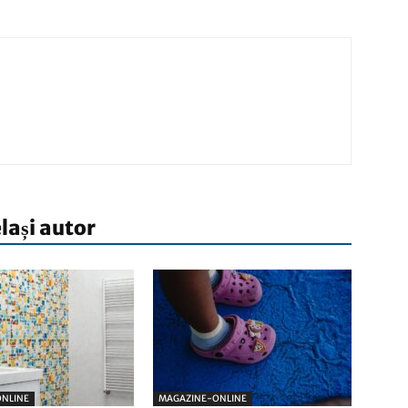
elași autor
NLINE
MAGAZINE-ONLINE