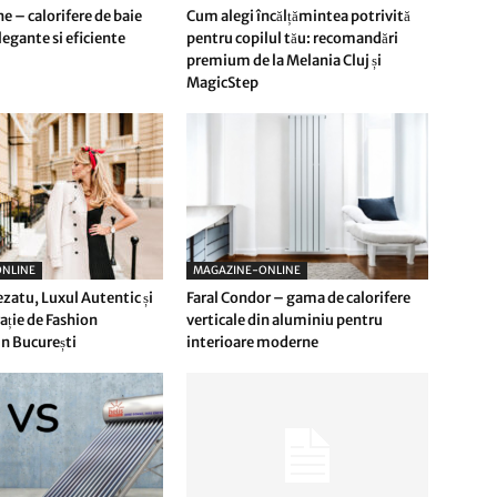
e – calorifere de baie
Cum alegi încălțămintea potrivită
egante si eficiente
pentru copilul tău: recomandări
premium de la Melania Cluj și
MagicStep
NLINE
MAGAZINE-ONLINE
ezatu, Luxul Autentic și
Faral Condor – gama de calorifere
ție de Fashion
verticale din aluminiu pentru
n București
interioare moderne