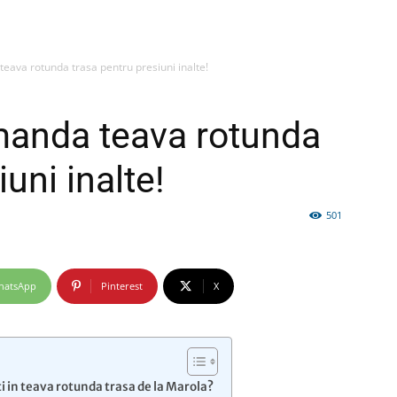
teava rotunda trasa pentru presiuni inalte!
firme
omanda teava rotunda
uni inalte!
501
si
hatsApp
Pinterest
X
comunicate
i in teava rotunda trasa de la Marola?