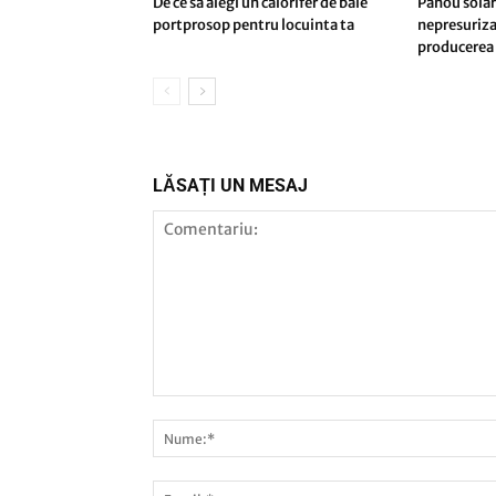
De ce sa alegi un calorifer de baie
Panou solar
portprosop pentru locuinta ta
nepresuriza
producerea 
LĂSAȚI UN MESAJ