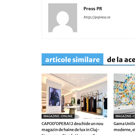
Press PR
http://prpress.ro
articole similare
de la ac
MAGAZINE-ONLINE
MAGAZINE-O
CAPOD’OPERA12 deschide un nou
Gama Unilin
magazin de haine de lux in Cluj-
moderne, el