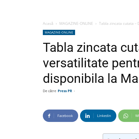
Acasă
MAGAZINE-ONLINE
Tabla zincata cutata – Du
MAGAZINE-ONLINE
Tabla zincata cut
versatilitate pent
disponibila la Ma
De către
Press PR
-
Facebook
Linkedin
W