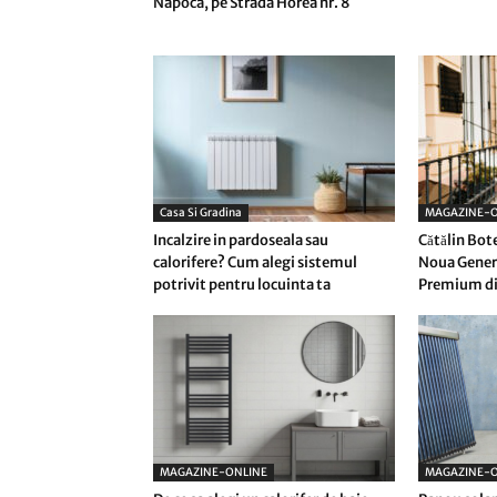
Napoca, pe Strada Horea nr. 8
Casa Si Gradina
MAGAZINE-O
Incalzire in pardoseala sau
Cătălin Bot
calorifere? Cum alegi sistemul
Noua Genera
potrivit pentru locuinta ta
Premium di
MAGAZINE-ONLINE
MAGAZINE-O