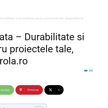
rabilitate si versatilitate pentru proiectele tale, disponibila la...
firme
ata – Durabilitate si
ru proiectele tale,
rola.ro
si
345
hatsApp
Pinterest
X
comunicate