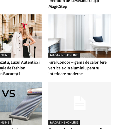
premium de la Melania Cluj și
MagicStep
NLINE
MAGAZINE-ONLINE
ezatu, Luxul Autentic și
Faral Condor – gama de calorifere
ție de Fashion
verticale din aluminiu pentru
n București
interioare moderne
NLINE
MAGAZINE-ONLINE