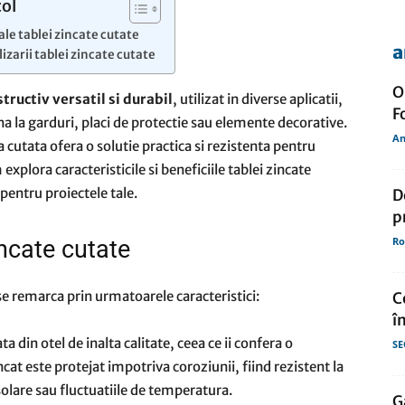
col
ale tablei zincate cutate
a
lizarii tablei zincate cutate
de
O
tructiv versatil si durabil
, utilizat in diverse aplicatii,
F
pana la garduri, placi de protectie sau elemente decorative.
An
 cutata ofera o solutie practica si rezistenta pentru
 explora caracteristicile si beneficiile tablei zincate
presa
e pentru proiectele tale.
D
p
Ro
incate cutate
se remarca prin urmatoarele caracteristici:
C
î
a din otel de inalta calitate, ceea ce ii confera o
SE
incat este protejat impotriva coroziunii, fiind rezistent la
olare sau fluctuatiile de temperatura.
G