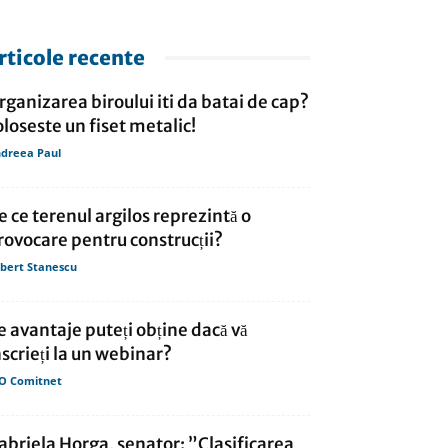
rticole recente
rganizarea biroului iti da batai de cap?
oloseste un fiset metalic!
dreea Paul
e ce terenul argilos reprezintă o
rovocare pentru construcții?
bert Stanescu
e avantaje puteți obține dacă vă
nscrieți la un webinar?
O Comitnet
abriela Horga, senator: ”Clasificarea