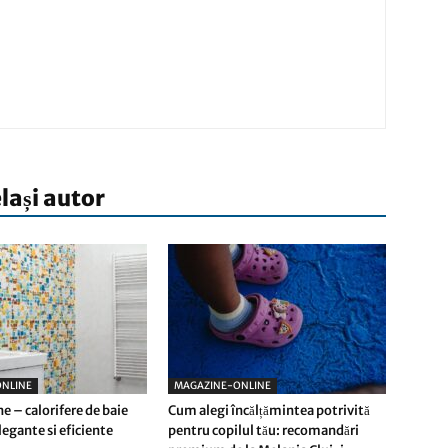
elași autor
NLINE
MAGAZINE-ONLINE
e – calorifere de baie
Cum alegi încălțămintea potrivită
egante si eficiente
pentru copilul tău: recomandări