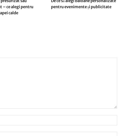
 presurizat sau
De ce să alegi baloane personalizate
t – ce alegi pentru
pentru evenimente și publicitate
apei calde