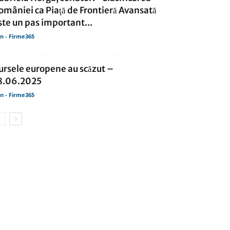
omâniei ca Piaţă de Frontieră Avansată
ste un pas important...
in - Firme365
ursele europene au scăzut –
8.06.2025
in - Firme365