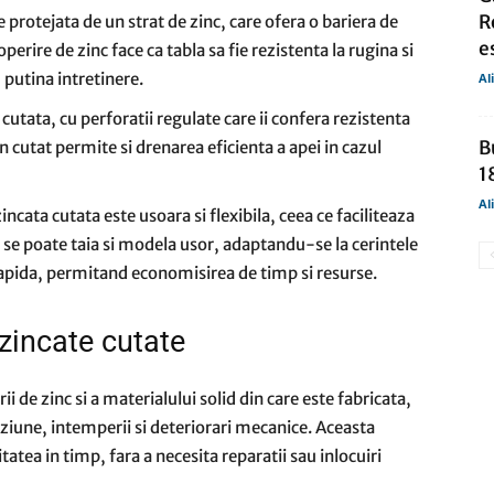
R
 protejata de un strat de zinc, care ofera o bariera de
e
erire de zinc face ca tabla sa fie rezistenta la rugina si
 putina intretinere.
Al
cutata, cu perforatii regulate care ii confera rezistenta
B
n cutat permite si drenarea eficienta a apei in cazul
1
Al
incata cutata este usoara si flexibila, ceea ce faciliteaza
se poate taia si modela usor, adaptandu-se la cerintele
 rapida, permitand economisirea de timp si resurse.
i zincate cutate
ii de zinc si a materialului solid din care este fabricata,
oziune, intemperii si deteriorari mecanice. Aceasta
atea in timp, fara a necesita reparatii sau inlocuiri