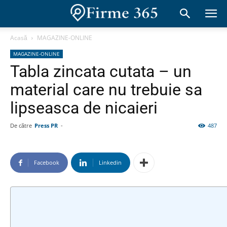
Acasă
MAGAZINE-ONLINE
MAGAZINE-ONLINE
Tabla zincata cutata – un
material care nu trebuie sa
lipseasca de nicaieri
De către
Press PR
-
487
Facebook
Linkedin