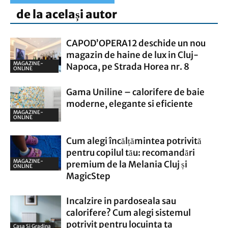
de la același autor
CAPOD’OPERA12 deschide un nou
magazin de haine de lux in Cluj-
MAGAZINE-
Napoca, pe Strada Horea nr. 8
ONLINE
Gama Uniline – calorifere de baie
moderne, elegante si eficiente
MAGAZINE-
ONLINE
Cum alegi încălțămintea potrivită
pentru copilul tău: recomandări
MAGAZINE-
premium de la Melania Cluj și
ONLINE
MagicStep
Incalzire in pardoseala sau
calorifere? Cum alegi sistemul
potrivit pentru locuinta ta
Casa Si Gradina