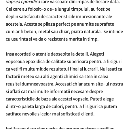
vopsea epoxidica
care va scoate din impas de fiecare data.
Cei care au folosit-o de-a lungul timpului, au fost pe
deplin satisfacuti de caracteristicile impresionante ale
acesteia. Acesta se pliaza perfect pe anumite suprafete
cum ar fi beton, metal sau chiar, piatra naturala. Se intinde
cu usurinta si va da o rezistenta marita in timp.
Insa acordati o atentie deosebita la detalii. Alegeti
vopseaua epoxidica de calitate superioara pentru a fi siguri
ca veti fi multumit de rezultatul final al lucrarii. Nu lasati ca
factorii meteo sau alti agenti chimici sa stea in calea
reusitei dumneavoastra. Accesati chiar acum site-ul nostru
si aflati cat mai multe informatii necesare despre
caracteristicile de baza ale acestei vopsele. Puteti alege
dintr-o paleta larga de culori, pentru a fi siguri ca putem
satiface nevoile si celor mai sofisticati clienti.
Indiferent daca vine vorba despre amenajarea spatiilor