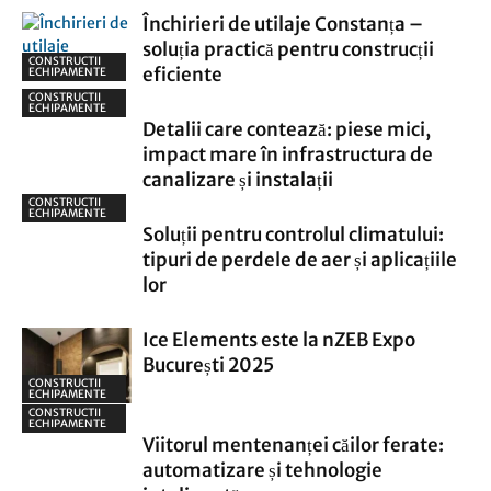
Închirieri de utilaje Constanța –
soluția practică pentru construcții
CONSTRUCTII
eficiente
ECHIPAMENTE
CONSTRUCTII
ECHIPAMENTE
Detalii care contează: piese mici,
impact mare în infrastructura de
canalizare și instalații
CONSTRUCTII
ECHIPAMENTE
Soluții pentru controlul climatului:
tipuri de perdele de aer și aplicațiile
lor
Ice Elements este la nZEB Expo
București 2025
CONSTRUCTII
ECHIPAMENTE
CONSTRUCTII
ECHIPAMENTE
Viitorul mentenanței căilor ferate:
automatizare și tehnologie