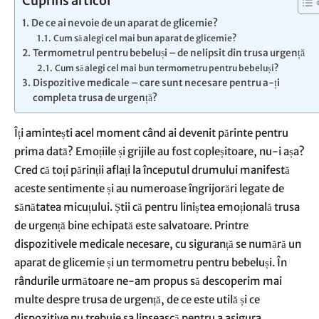
Cuprins articol
De ce ai nevoie de un aparat de glicemie?
Cum să alegi cel mai bun aparat de glicemie?
Termometrul pentru bebeluși – de nelipsit din trusa urgență
Cum să alegi cel mai bun termometru pentru bebeluși?
Dispozitive medicale – care sunt necesare pentru a-ți
completa trusa de urgență?
Îți amintești acel moment când ai devenit părinte pentru
prima dată? Emoțiile și grijile au fost copleșitoare, nu-i așa?
Cred că toți părinții aflați la începutul drumului manifestă
aceste sentimente și au numeroase îngrijorări legate de
sănătatea micuțului. Știi că pentru liniștea emoțională trusa
de urgență bine echipată este salvatoare. Printre
dispozitivele medicale necesare, cu siguranță se numără un
aparat de glicemie și un termometru pentru bebeluși. În
rândurile următoare ne-am propus să descoperim mai
multe despre trusa de urgență, de ce este utilă și ce
dispozitive nu trebuie sa lipsească pentru a asigura