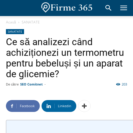
Acasă
SANATATE
SANATATE
Ce să analizezi când
achiziționezi un termometru
pentru bebeluși și un aparat
de glicemie?
De către
SEO Comitnet
-
203
Facebook
Linkedin