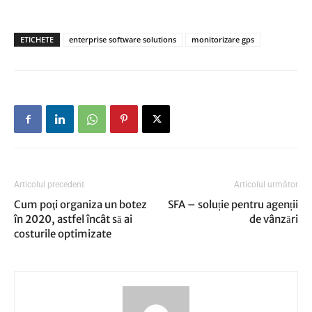
ETICHETE
enterprise software solutions
monitorizare gps
Articolul precedent
Articolul următor
Cum poţi organiza un botez
SFA – soluție pentru agenții
în 2020, astfel încât să ai
de vânzări
costurile optimizate