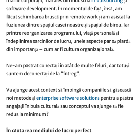
marile corporații, mai ales din industria
IT outsourcing
și
software development. În momentul de față, însă, am
făcut schimbarea bruscă prin remote work și am asistat la
fuziunea dintre spațiul casei noastre și spațiul de birou. Iar
printre reorganizarea programului, viață personală și
îndeplinirea sarcinilor de lucru, unele aspecte par să piardă
din importanță – cum ar fi cultura organizațională.
Ne-am păstrat conectați în atât de multe feluri, dar totuși
suntem deconectați de la “întreg”.
Va ajunge acest context să împingă companiile să găsească
noi metode și
enterprise software solutions
pentru a păstra
angajații în bula culturală sau conceptul va ajunge să fie
redus la minimum?
În căutarea mediului de lucru perfect