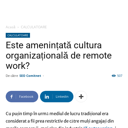
Acasă
CALCULATOARE
CALCULATOARE
Este amenințată cultura
organizațională de remote
work?
De către
SEO Comitnet
-
507
Facebook
Linkedin
Cu puțin timp în urmă mediul de lucru tradițional era
considerat a fii prea restrictiv de către mulți angajați din