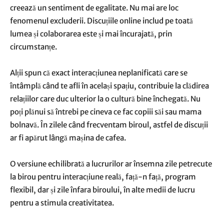
creează un sentiment de egalitate. Nu mai are loc
fenomenul excluderii. Discuțiile online includ pe toată
lumea și colaborarea este și mai încurajată, prin
circumstanțe.
Alții spun că exact interacțiunea neplanificată care se
întâmplă când te afli în același spațiu, contribuie la clădirea
relațiilor care duc ulterior la o cultură bine închegată. Nu
poți plănui să întrebi pe cineva ce fac copiii săi sau mama
bolnavă. În zilele când frecventam biroul, astfel de discuții
ar fi apărut lângă mașina de cafea.
O versiune echilibrată a lucrurilor ar însemna zile petrecute
la birou pentru interacțiune reală, față-n față, program
flexibil, dar și zile înfara biroului, în alte medii de lucru
pentru a stimula creativitatea.