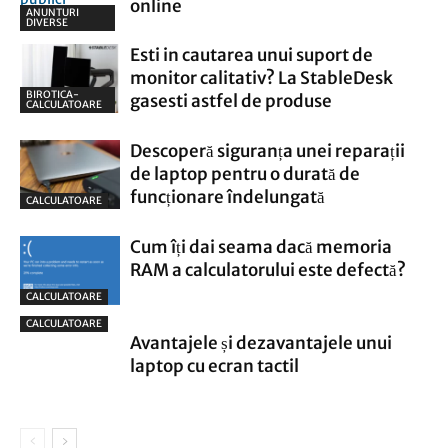
online
ANUNTURI
DIVERSE
Esti in cautarea unui suport de
monitor calitativ? La StableDesk
BIROTICA-
gasesti astfel de produse
CALCULATOARE
Descoperă siguranța unei reparații
de laptop pentru o durată de
funcționare îndelungată
CALCULATOARE
Cum îți dai seama dacă memoria
RAM a calculatorului este defectă?
CALCULATOARE
CALCULATOARE
Avantajele și dezavantajele unui
laptop cu ecran tactil