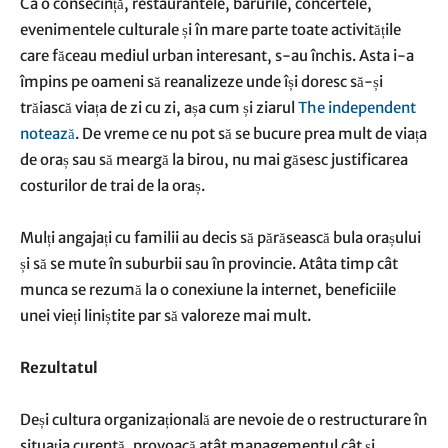
Ca o consecință, restaurantele, barurile, concertele,
evenimentele culturale și în mare parte toate activitățile
care făceau mediul urban interesant, s-au închis. Asta i-a
împins pe oameni să reanalizeze unde își doresc să-și
trăiască viața de zi cu zi, așa cum și ziarul
The independent
notează
. De vreme ce nu pot să se bucure prea mult de viața
de oraș sau să meargă la birou, nu mai găsesc justificarea
costurilor de trai de la oraș.
Mulți angajați cu familii au decis să părăsească bula orașului
și să se mute în suburbii sau în provincie. Atâta timp cât
munca se rezumă la o conexiune la internet, beneficiile
unei vieți liniștite par să valoreze mai mult.
Rezultatul
Deși cultura organizațională are nevoie de o restructurare în
situația curentă, provoacă atât managementul cât și