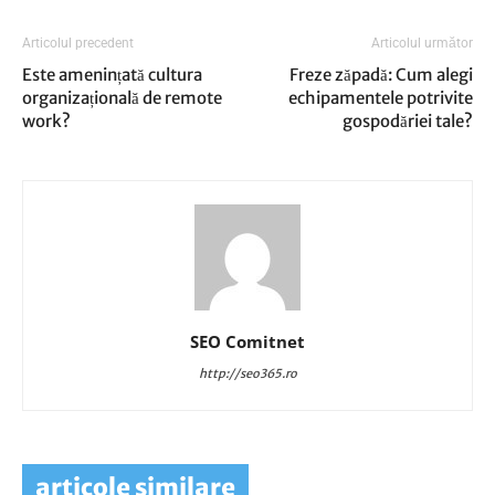
Articolul precedent
Articolul următor
Este amenințată cultura
Freze zăpadă: Cum alegi
organizațională de remote
echipamentele potrivite
work?
gospodăriei tale?
SEO Comitnet
http://seo365.ro
articole similare