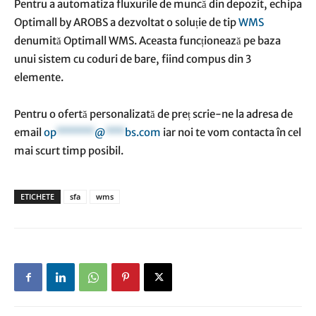
Pentru a automatiza fluxurile de muncă din depozit, echipa
Optimall by AROBS a dezvoltat o soluție de tip
WMS
denumită Optimall WMS. Aceasta funcționează pe baza
unui sistem cu coduri de bare, fiind compus din 3
elemente.
Pentru o ofertă personalizată de preț scrie-ne la adresa de
email
op
******
@
***
bs.com
iar noi te vom contacta în cel
mai scurt timp posibil.
ETICHETE
sfa
wms