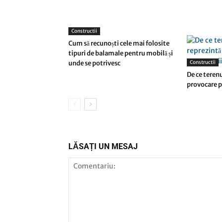
Constructii
Cum să recunoști cele mai folosite
tipuri de balamale pentru mobilă și
unde se potrivesc
Constructii
De ce terenu
provocare p
LĂSAȚI UN MESAJ