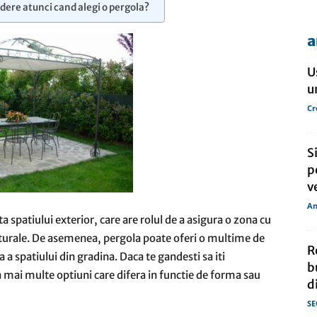
edere atunci cand alegi o pergola?
a
de
U
u
Cr
presa
S
p
v
An
a spatiului exterior, care are rolul de a asigura o zona cu
turale. De asemenea, pergola poate oferi o multime de
R
 a spatiului din gradina. Daca te gandesti sa iti
b
ta mai multe optiuni care difera in functie de forma sau
d
SE