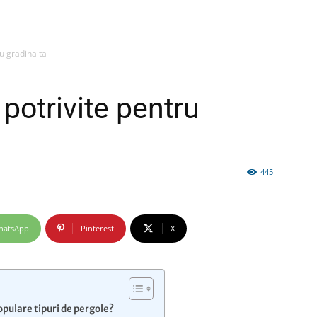
ru gradina ta
firme
 potrivite pentru
445
si
hatsApp
Pinterest
X
comunicate
opulare tipuri de pergole?