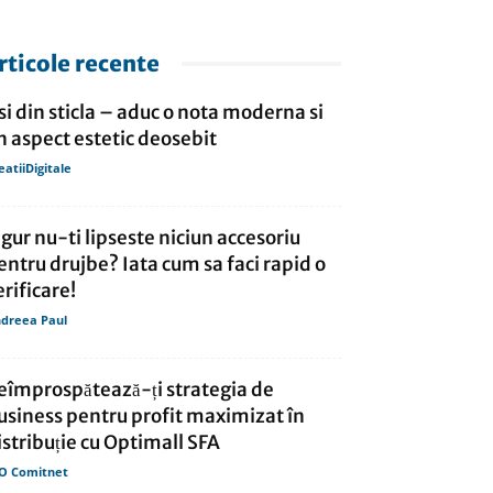
rticole recente
si din sticla – aduc o nota moderna si
n aspect estetic deosebit
eatiiDigitale
igur nu-ti lipseste niciun accesoriu
entru drujbe? Iata cum sa faci rapid o
erificare!
dreea Paul
eîmprospătează-ți strategia de
usiness pentru profit maximizat în
istribuție cu Optimall SFA
O Comitnet