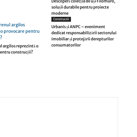
Descoperă colecția de uși Filomuro,
soluții durabile pentru proiecte
moderne
Constructii
Urbanis și ANPC – eveniment
dedicat responsabilizării sectorului
imobiliar și protejării derepturilor
consumatorilor
l argilos reprezintă o
entru construcții?