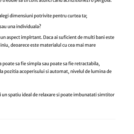
e trebuie sa tii cont atunci cand achizitionezi o pergola:
legi dimensiuni potrivite pentru curtea ta;
 sau una individuala?
e un aspect implrtant. Daca ai suficient de multi bani este
miniu, deoarece este materialul cu cea mai mare
 poate sa fie simpla sau poate sa fie retractabila,
la pozitia acoperisului si automat, nivelul de lumina de
 un spatiu ideal de relaxare si poate imbunatati simtitor