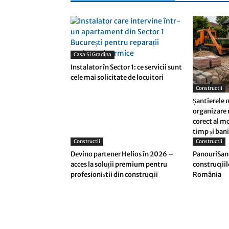
Casa Si Gradina
Instalator în Sector 1: ce servicii sunt
cele mai solicitate de locuitori
Constructii
Șantierele 
organizare 
corect al m
timp și bani
Constructii
Constructii
Devino partener Helios în 2026 –
PanouriSand
acces la soluții premium pentru
construcțiil
profesioniștii din construcții
România