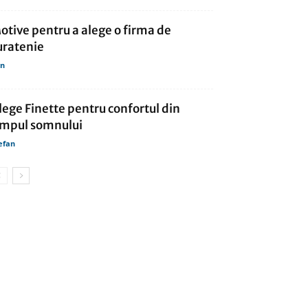
otive pentru a alege o firma de
uratenie
in
lege Finette pentru confortul din
impul somnului
efan