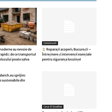
Constructii
moderne au nevoie de
Reparații acoperiș București –
rapidă: de ce transportul
Întreținere și intervenții esențiale
olozului poate salva
pentru siguranța locuinței
wich.eu sprijină
e sustenabile din
Casa Si Gradina