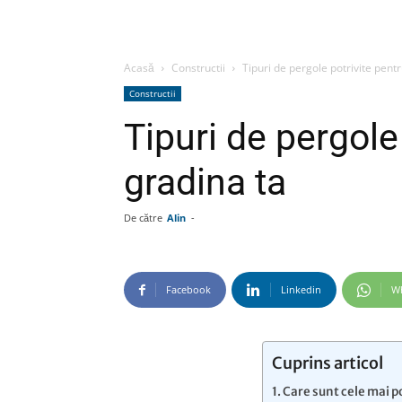
Acasă
Constructii
Tipuri de pergole potrivite pent
Constructii
Tipuri de pergole
gradina ta
De către
Alin
-
Facebook
Linkedin
W
Cuprins articol
Care sunt cele mai p