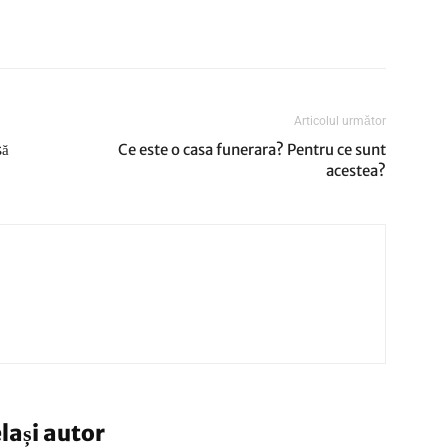
Articolul următor
să
Ce este o casa funerara? Pentru ce sunt
acestea?
elași autor