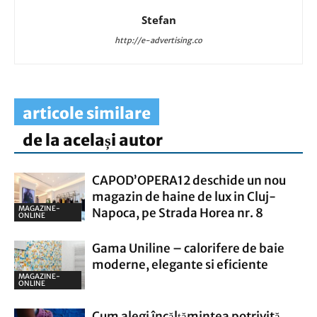
Stefan
http://e-advertising.co
articole similare
de la același autor
CAPOD’OPERA12 deschide un nou
magazin de haine de lux in Cluj-
MAGAZINE-
Napoca, pe Strada Horea nr. 8
ONLINE
Gama Uniline – calorifere de baie
moderne, elegante si eficiente
MAGAZINE-
ONLINE
Cum alegi încălțămintea potrivită