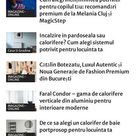
pentru copilul tău: recomandări
MAGAZINE-
premium de la Melania Cluj și
ONLINE
MagicStep
Incalzire in pardoseala sau
calorifere? Cum alegi sistemul
potrivit pentru locuinta ta
Casa Si Gradina
Cătălin Botezatu, Luxul Autentic și
Noua Generație de Fashion Premium
MAGAZINE-
din București
ONLINE
Faral Condor – gama de calorifere
verticale din aluminiu pentru
MAGAZINE-
interioare moderne
ONLINE
De ce sa alegi un calorifer de baie
portprosop pentru locuinta ta
MAGAZINE-