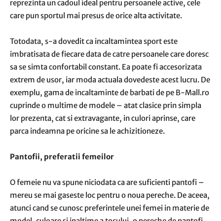
reprezinta un cadoul ideal pentru persoanele active, cele
care pun sportul mai presus de orice alta activitate.
Totodata, s-a dovedit ca incaltamintea sport este
imbratisata de fiecare data de catre persoanele care doresc
sa se simta confortabil constant. Ea poate fi accesorizata
extrem de usor, iar moda actuala dovedeste acest lucru. De
exemplu, gama de incaltaminte de barbati de pe B-Mall.ro
cuprinde o multime de modele – atat clasice prin simpla
lor prezenta, cat si extravagante, in culori aprinse, care
parca indeamna pe oricine sa le achizitioneze.
Pantofii, preferatii femeilor
O femeie nu va spune niciodata ca are suficienti pantofi –
mereu se mai gaseste loc pentru o noua pereche. De aceea,
atunci cand se cunosc preferintele unei femei in materie de
model, culoare si inaltime a tocului, o pereche de pantofi