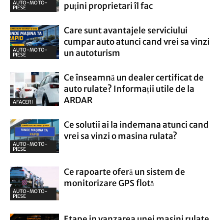
AUTO-MOTO-
puțini proprietari îl fac
PIESE
Care sunt avantajele serviciului
cumpar auto atunci cand vrei sa vinzi
AUTO-MOTO-
un autoturism
PIESE
Ce înseamnă un dealer certificat de
auto rulate? Informații utile de la
ARDAR
AFACERI
Ce solutii ai la indemana atunci cand
vrei sa vinzi o masina rulata?
AUTO-MOTO-
PIESE
Ce rapoarte oferă un sistem de
monitorizare GPS flotă
AUTO-MOTO-
PIESE
Etape in vanzarea unei masini rulate