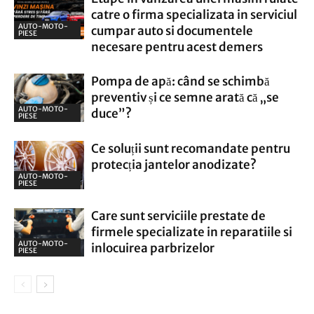
catre o firma specializata in serviciul
AUTO-MOTO-
cumpar auto si documentele
PIESE
necesare pentru acest demers
Pompa de apă: când se schimbă
preventiv și ce semne arată că „se
AUTO-MOTO-
duce”?
PIESE
Ce soluții sunt recomandate pentru
protecția jantelor anodizate?
AUTO-MOTO-
PIESE
Care sunt serviciile prestate de
firmele specializate in reparatiile si
AUTO-MOTO-
inlocuirea parbrizelor
PIESE