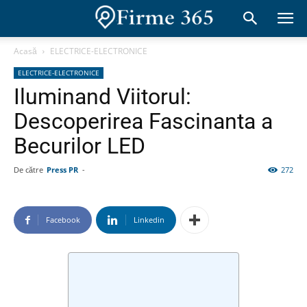
Acasă
ELECTRICE-ELECTRONICE
ELECTRICE-ELECTRONICE
Iluminand Viitorul:
Descoperirea Fascinanta a
Becurilor LED
De către
Press PR
-
272
Facebook
Linkedin