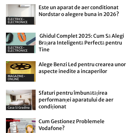
Este un aparat de aer conditionat
Nordstar o alegere buna in 2026?
ELECTRICE-
ELECTRONICE
Ghidul Complet 2025: Cum Să Alegi
Brățara Inteligentă Perfectă pentru
ELECTRICE-
Tine
ELECTRONICE
Alege Benzi Led pentru crearea unor
aspecte inedite a incaperilor
MAGAZINE-
ONLINE
Sfaturi pentru îmbunătățirea
performanței aparatului de aer
condiționat
Casa Si Gradina
Cum Gestionez Problemele
Vodafone?