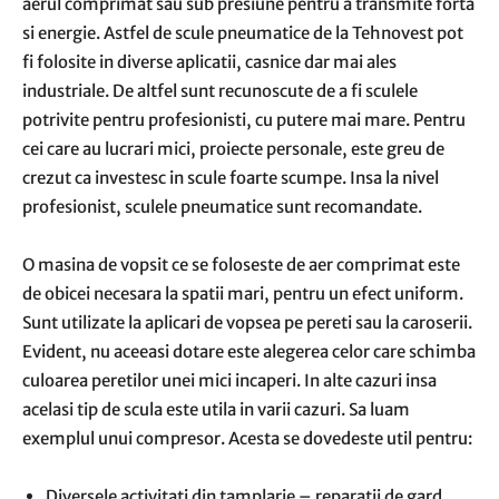
aerul comprimat sau sub presiune pentru a transmite forta
si energie. Astfel de scule pneumatice de la Tehnovest pot
fi folosite in diverse aplicatii, casnice dar mai ales
industriale. De altfel sunt recunoscute de a fi sculele
potrivite pentru profesionisti, cu putere mai mare. Pentru
cei care au lucrari mici, proiecte personale, este greu de
crezut ca investesc in scule foarte scumpe. Insa la nivel
profesionist, sculele pneumatice sunt recomandate.
O masina de vopsit ce se foloseste de aer comprimat este
de obicei necesara la spatii mari, pentru un efect uniform.
Sunt utilizate la aplicari de vopsea pe pereti sau la caroserii.
Evident, nu aceeasi dotare este alegerea celor care schimba
culoarea peretilor unei mici incaperi. In alte cazuri insa
acelasi tip de scula este utila in varii cazuri. Sa luam
exemplul unui compresor. Acesta se dovedeste util pentru:
Diversele activitati din tamplarie – reparatii de gard,